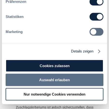
Präferenzen
davon überzeugt hat, dass das Ersatzpersonal ein
gleichwertiges Qualitätsniveau hat (Erwägungsgrund
94 der Richtlinie 2014/24/EU).
Statistiken
An der notwendigen vertraglichen Absicherung des
Einsatzes der Projektleitung fehlt es hier, da die
Marketing
Beratungsleistungen nach dem Vertrag entweder
pauschal durch den Auftragnehmer oder die von ihm
beauftragten Apotheker erbracht werden können.
Details zeigen
Praxistipp
Die Entscheidung verdeutlicht, dass bei der Wertung
Cookies zulassen
der Qualität des für den Auftrag vorgesehenen
Personals große Sorgfalt geboten ist. Es ist zwar
grundsätzlich zulässig, die Qualität des Personals
Auswahl erlauben
anhand einer mündlichen Präsentation zu bewerten,
sofern diese Qualität erheblichen Einfluss auf das
Niveau der Auftragsdurchführung haben kann.
Nur notwendige Cookies verwenden
Bei der Gestaltung des entsprechenden
Zuschlagskriteriums ist jedoch sicherzustellen, dass