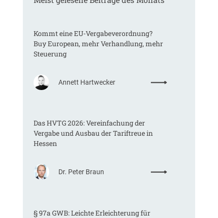
Kommt eine EU-Vergabeverordnung?
Buy European, mehr Verhandlung, mehr
Steuerung
:
Annett Hartwecker
K
o
m
Das HVTG 2026: Vereinfachung der
m
Vergabe und Ausbau der Tariftreue in
t
Hessen
e
i
n
:
Dr. Peter Braun
e
D
E
a
U
s
-
§ 97a GWB: Leichte Erleichterung für
H
V