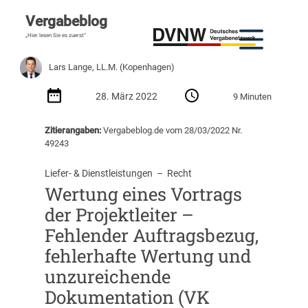
Vergabeblog
„Hier lesen Sie es zuerst“
Lars Lange, LL.M. (Kopenhagen)
28. März 2022
9 Minuten
Zitierangaben:
Vergabeblog.de vom 28/03/2022 Nr.
49243
Liefer- & Dienstleistungen
  –  
Recht
Wertung eines Vortrags
der Projektleiter –
Fehlender Auftragsbezug,
fehlerhafte Wertung und
unzureichende
Dokumentation (VK