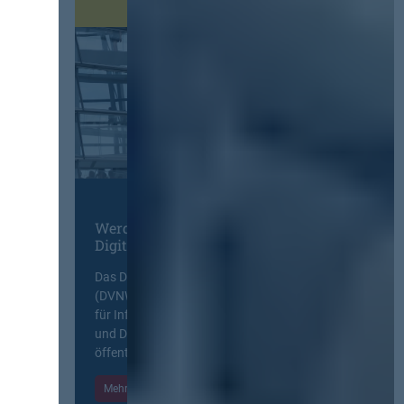
Werden Sie Mitglied im
Digitalen Netzwerk
Das Deutsche Vergabenetzwerk
(DVNW) ist eine exklusive Plattform
für Information, Wissensaustausch
und Diskurs zwischen allen am
öffentlichen Markt beteiligten Kräften.
Mehr Informationen
Einloggen