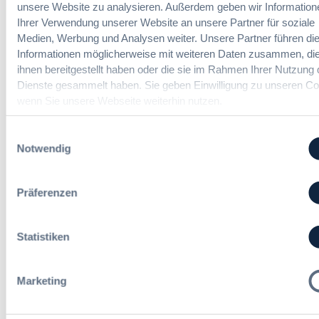
unsere Website zu analysieren. Außerdem geben wir Information
r
a
Referent*in Vergabe und
n
Ihrer Verwendung unserer Website an unsere Partner für soziale
u
u
Finanzmanagement
d
n
Medien, Werbung und Analysen weiter. Unsere Partner führen di
d
l
g
Informationen möglicherweise mit weiteren Daten zusammen, die
e
u
:
ihnen bereitgestellt haben oder die sie im Rahmen Ihrer Nutzung 
r
n
B
Dienste gesammelt haben. Sie geben Einwilligung zu unseren Co
T
g
Fachgebiets­leitung Vergabe
M
wenn Sie unsere Webseite weiterhin nutzen.
a
,
(w/m/d)
W
r
m
E
i
Einwilligungsauswahl
e
l
f
Notwendig
h
e
t
r
Sachbearbeitung in der
g
r
S
Vergabestelle (w/m/d)
t
e
Präferenzen
t
R
u
e
e
e
u
f
i
Statistiken
e
e
n
Alle Stellen ansehen
r
r
H
u
e
e
Marketing
n
n
s
g
t
s
Die neusten Kommentare