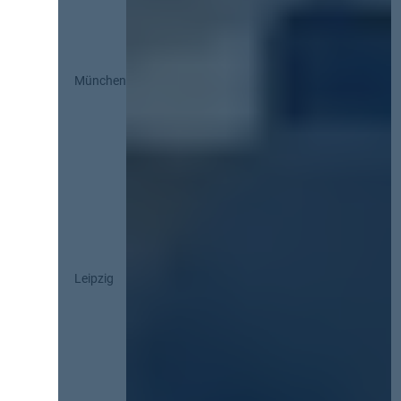
München
Leipzig