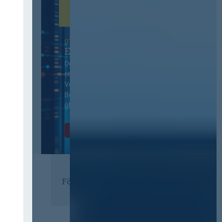
07. Oktober 2026 in Berlin
EVB-IT Thementag
Der Thementag für die
ergänzenden
Vertragsbedingungen von IT-
Beschaffung in der
öffentlichen Verwaltung
Zur Tagung
Förderer