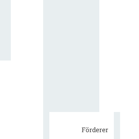
für die
ergänzend
Vertragsbe
gungen vo
IT-
Beschaffu
in der
öffentlich
Verwaltun
Zur Tagu
Förderer