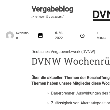
Vergabeblog
Vergabeblog
„Hier lesen Sie es zuerst“
„Hier lesen Sie es zuerst“
Stellenmarkt
Autor:innen
Über den Vergabeblo
6. Mai
Redaktio
1
n
2022
Minute
Deutsches Vergabenetzwerk (DVNW)
DVNW Wochenrüc
Über die aktuellen Themen der Beschaffung 
Themen haben unsere Mitglieder diese Woch
Dauerbrenner:
Auswirkungen des 5
Zulässigkeit von Alternativpositi