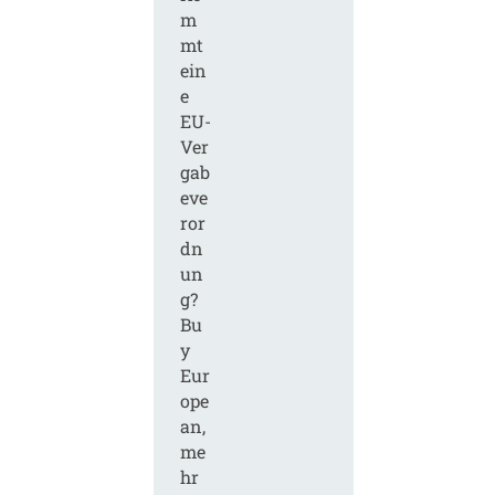
m
mt
ein
e
EU-
Ver
gab
eve
ror
dn
un
g?
Bu
y
Eur
ope
an,
me
hr