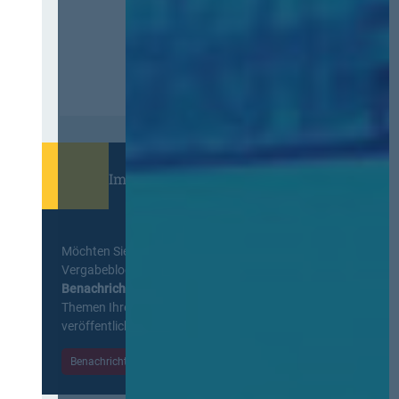
Immer informiert bleiben!
Möchten Sie keine Neuigkeiten aus dem
Vergabeblog verpassen? Per
E-Mail
Benachrichtigung
erhalten sie eine Nachricht zu
Themen Ihrer Wahl, sobald neue Beiträge
veröffentlicht werden.
Benachrichtigungen aktivieren