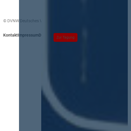
© DVNW Deutsches Vergabenetzwerk GmbH
Kontakt
Impressum
Datenschutz
Zur Tagung