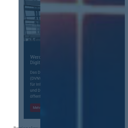
Werden Sie Mitglied im
Digitalen Netzwerk
Das Deutsche Vergabenetzwerk
(DVNW) ist eine exklusive Plattform
für Information, Wissensaustausch
und Diskurs zwischen allen am
öffentlichen Markt beteiligten Kräften.
Mehr Informationen
Einloggen