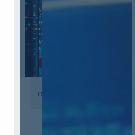
07. Oktober 2026 in Berlin
EVB-IT Thementag
Der Thementag für die
ergänzenden
Vertragsbedingungen von IT-
Beschaffung in der
öffentlichen Verwaltung
Zur Tagung
Förderer