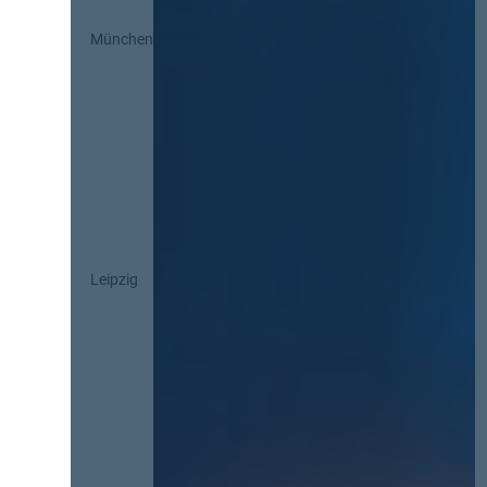
München
Leipzig