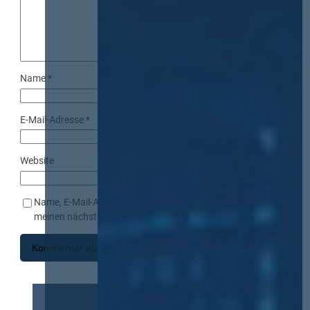
Name
*
E-Mail-Adresse
*
Website
Name, E-Mail-Adresse und Website in diesem Browser für
meinen nächsten Kommentar speichern.