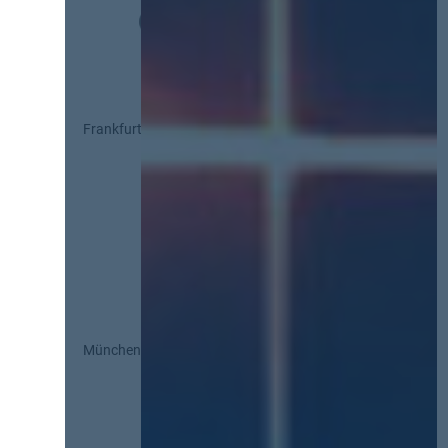
Frankfurt
München