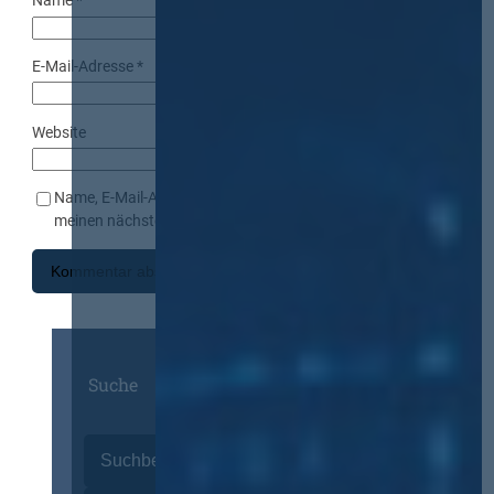
Name
*
E-Mail-Adresse
*
Website
Name, E-Mail-Adresse und Website in diesem Browser für
meinen nächsten Kommentar speichern.
Suche