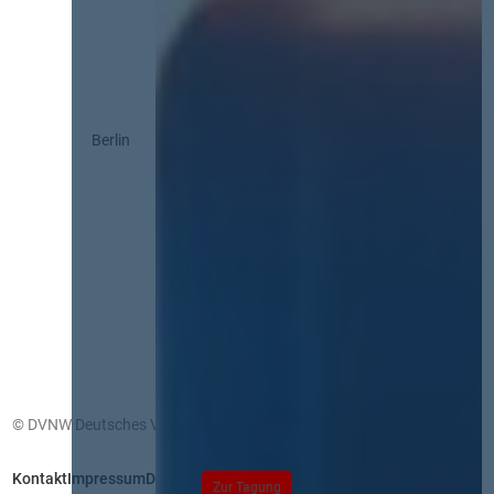
Berlin
© DVNW Deutsches Vergabenetzwerk GmbH
Kontakt
Impressum
Datenschutz
Zur Tagung