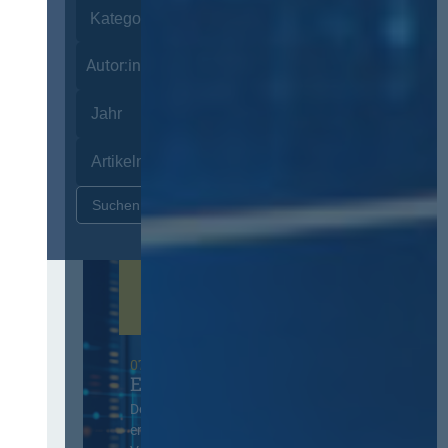
Autor:innen
Zurücksetzen
07. Oktober 2026 in Berlin
EVB-IT Thementag
Der Thementag für die
ergänzenden