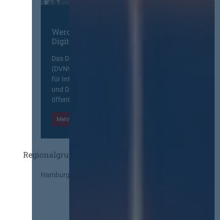
Werden Sie Mitglied im
Digitalen Netzwerk
Das Deutsche Vergabenetzwerk
(DVNW) ist eine exklusive Plattform
für Information, Wissensaustausch
und Diskurs zwischen allen am
öffentlichen Markt beteiligten Kräften.
Mehr Informationen
Einloggen
Regionalgruppen
Hamburg