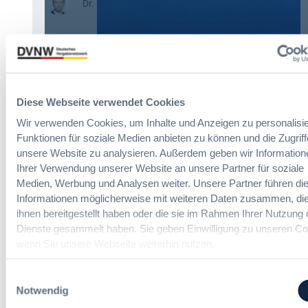
:
Dr. Peter Braun
L
a
D
e
b
a
i
e
s
c
v
H
h
e
V
t
r
T
e
o
Diese Webseite verwendet Cookies
G
E
r
2
r
Wir verwenden Cookies, um Inhalte und Anzeigen zu personalisie
d
0
l
Funktionen für soziale Medien anbieten zu können und die Zugriff
n
2
e
unsere Website zu analysieren. Außerdem geben wir Information
u
6
i
Ihrer Verwendung unserer Website an unsere Partner für soziale
n
:
c
Medien, Werbung und Analysen weiter. Unsere Partner führen di
g
V
h
?
Informationen möglicherweise mit weiteren Daten zusammen, die
e
t
B
ihnen bereitgestellt haben oder die sie im Rahmen Ihrer Nutzung 
r
e
u
Dienste gesammelt haben. Sie geben Einwilligung zu unseren Co
e
r
y
wenn Sie unsere Webseite weiterhin nutzen.
i
u
E
n
Die DVNW Akademie
n
u
Einwilligungsauswahl
f
g
r
Notwendig
a
Passgenaue Seminare für
f
o
c
Vergabepraktikerinnen und