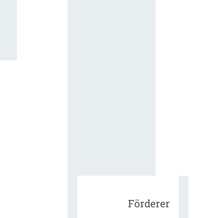
für die
ergänzend
Vertragsbe
gungen vo
IT-
Beschaffu
in der
öffentlich
Verwaltun
Zur Tagu
Förderer