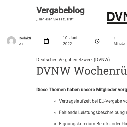
Vergabeblog
Vergabeblog
„Hier lesen Sie es zuerst“
„Hier lesen Sie es zuerst“
Stellenmarkt
Autor:innen
Über den Vergabeblo
10. Juni
Redakti
1
on
2022
Minute
Deutsches Vergabenetzwerk (DVNW)
DVNW Wochenrüc
Diese Themen haben unsere Mitglieder ver
Vertragslaufzeit bei EU-Vergabe 
Fehlende Leistungsbeschreibung 
Eignungskriterium Berufs- oder Ha