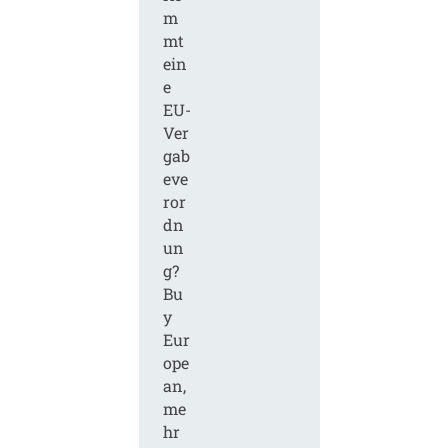
m
mt
ein
e
EU-
Ver
gab
eve
ror
dn
un
g?
Bu
y
Eur
ope
an,
me
hr