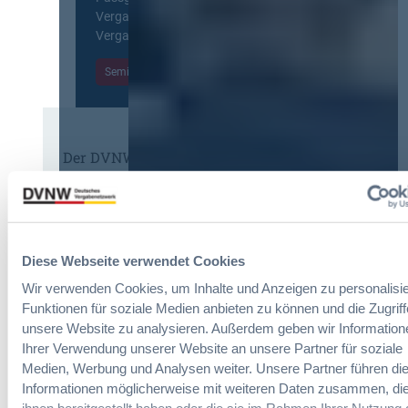
V
p
o
Vergabepraktikerinnen und
e
e
r
Vergabepraktiker.
r
a
m
g
n
Seminare entdecken
s
a
,
e
b
m
i
e
e
t
u
h
E
n
Der DVNW Stellenmarkt
r
i
d
V
n
Ingenieur/-in Architektur / Bau
A
e
f
(m/w/d)
u
r
ü
s
h
h
b
a
Diese Webseite verwendet Cookies
r
a
n
u
Wir verwenden Cookies, um Inhalte und Anzeigen zu personalisie
u
Vergabemanager (m/w/d)
d
n
d
Funktionen für soziale Medien anbieten zu können und die Zugriff
l
g
e
unsere Website zu analysieren. Außerdem geben wir Information
u
:
r
Ihrer Verwendung unserer Website an unsere Partner für soziale
n
B
T
Medien, Werbung und Analysen weiter. Unsere Partner führen di
g
Referent*in Vergabe und
M
a
Informationen möglicherweise mit weiteren Daten zusammen, die
,
Finanzmanagement
W
r
m