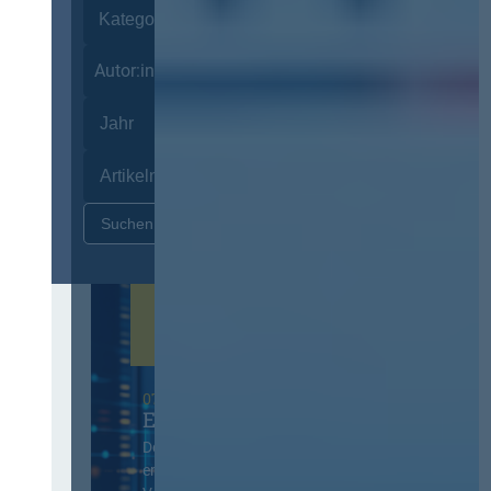
Autor:innen
Zurücksetzen
07. Oktober 2026 in Berlin
EVB-IT Thementag
Der Thementag für die
ergänzenden