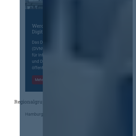
Werden Sie Mitglied im
Digitalen Netzwerk
Das Deutsche Vergabenetzwerk
(DVNW) ist eine exklusive Plattform
für Information, Wissensaustausch
und Diskurs zwischen allen am
öffentlichen Markt beteiligten Kräften.
Mehr Informationen
Einloggen
Regionalgruppen
Hamburg