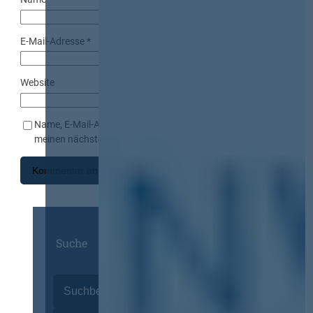
E-Mail-Adresse
*
Website
Name, E-Mail-Adresse und Website in diesem Browser für
meinen nächsten Kommentar speichern.
Suche