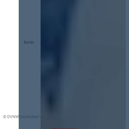
Berlin
© DVNW Deutsches Vergabenetzwerk GmbH