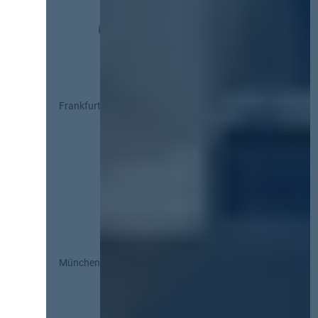
Frankfurt
München