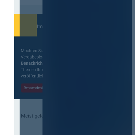
Immer informiert bleiben!
Möchten Sie keine Neuigkeiten aus dem
Vergabeblog verpassen? Per
E-Mail
Benachrichtigung
erhalten sie eine Nachricht zu
Themen Ihrer Wahl, sobald neue Beiträge
veröffentlicht werden.
Benachrichtigungen aktivieren
Meist gelesene Beiträge des Monats