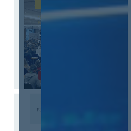
12. & 13. November 2026 in
Berlin
13. Deutscher
Vergabetag
Der Jahreskongress für
öffentliches
Beschaffungswesen und
Vergaberecht
Infos & Tickets
Förderer