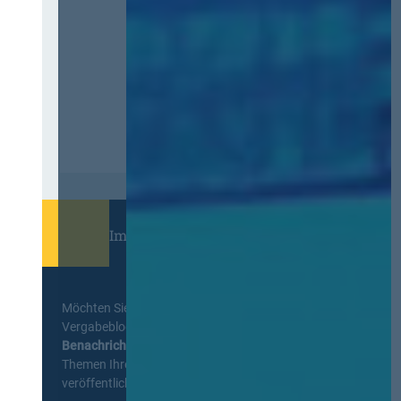
Immer informiert bleiben!
Möchten Sie keine Neuigkeiten aus dem
Vergabeblog verpassen? Per
E-Mail
Benachrichtigung
erhalten sie eine Nachricht zu
Themen Ihrer Wahl, sobald neue Beiträge
veröffentlicht werden.