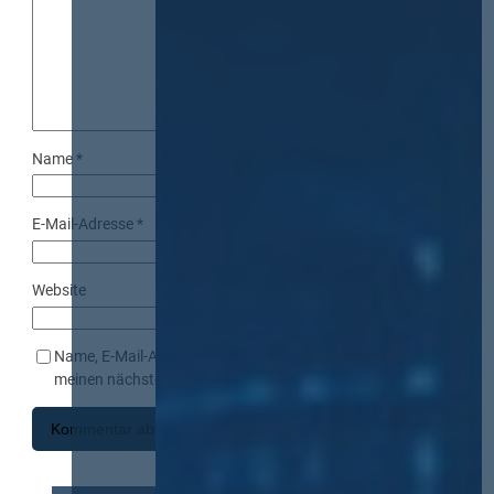
Name
*
E-Mail-Adresse
*
Website
Name, E-Mail-Adresse und Website in diesem Browser für
meinen nächsten Kommentar speichern.