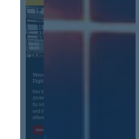
Werden Sie Mitglied im
Digitalen Netzwerk
Das Deutsche Vergabenetzwerk
(DVNW) ist eine exklusive Plattform
für Information, Wissensaustausch
und Diskurs zwischen allen am
öffentlichen Markt beteiligten Kräften.
Mehr Informationen
Einloggen