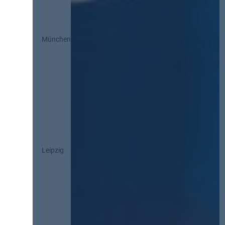
München
Leipzig