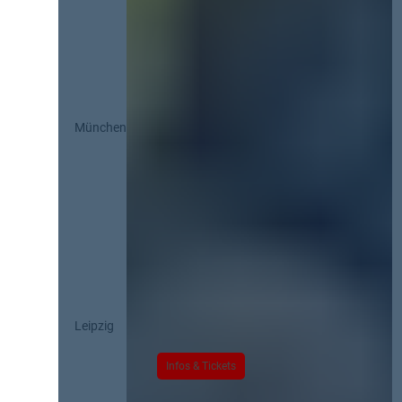
München
Leipzig
Infos & Tickets