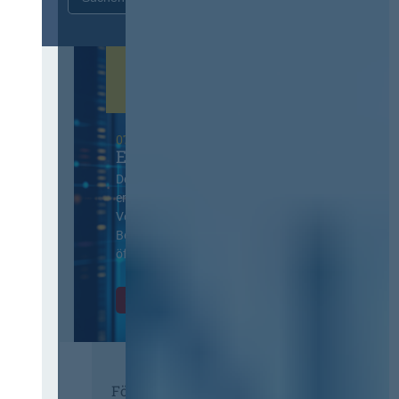
07. Oktober 2026 in Berlin
EVB-IT Thementag
Der Thementag für die
ergänzenden
Vertragsbedingungen von IT-
Beschaffung in der
öffentlichen Verwaltung
Zur Tagung
Förderer