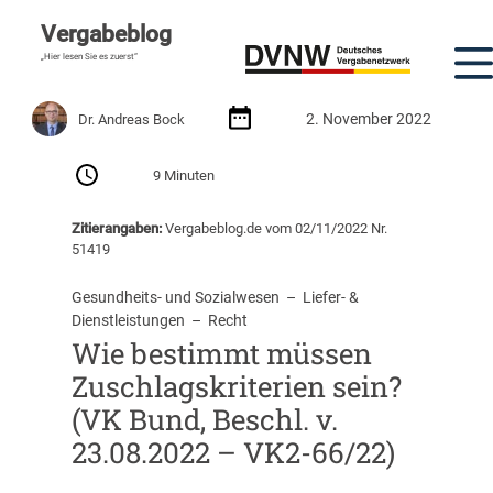
Vergabeblog
„Hier lesen Sie es zuerst“
2. November 2022
Dr. Andreas Bock
9 Minuten
Zitierangaben:
Vergabeblog.de vom 02/11/2022 Nr.
51419
Gesundheits- und Sozialwesen
  –  
Liefer- &
Dienstleistungen
  –  
Recht
Wie bestimmt müssen
Zuschlagskriterien sein?
(VK Bund, Beschl. v.
23.08.2022 – VK2-66/22)