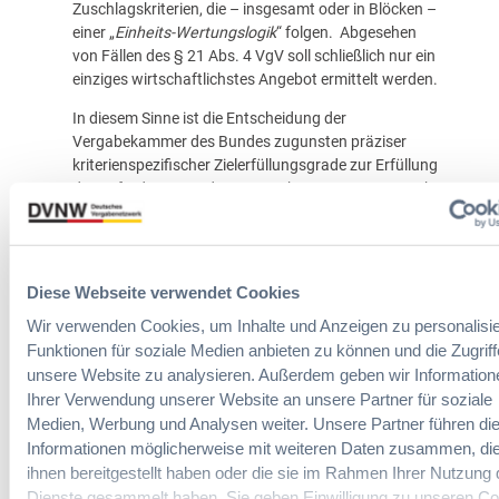
Zuschlagskriterien, die – insgesamt oder in Blöcken –
einer „
Einheits-Wertungslogik
“ folgen. Abgesehen
von Fällen des § 21 Abs. 4 VgV soll schließlich nur ein
einziges wirtschaftlichstes Angebot ermittelt werden.
In diesem Sinne ist die Entscheidung der
Vergabekammer des Bundes zugunsten präziser
kriterienspezifischer Zielerfüllungsgrade zur Erfüllung
der Anforderungen des § 127 Abs. 4 Satz 1 GWB sehr
zu begrüßen. Im Übrigen bestätigt die Entscheidung
die Binsenweisheit, dass nicht die Gestaltbarkeit,
sondern die Gestaltung der Zuschlagskriterien die
vergaberechtliche Herausforderung bestimmt.
Diese Webseite verwendet Cookies
Wir verwenden Cookies, um Inhalte und Anzeigen zu personalisie
Funktionen für soziale Medien anbieten zu können und die Zugriff
unsere Website zu analysieren. Außerdem geben wir Information
Ihrer Verwendung unserer Website an unsere Partner für soziale
Medien, Werbung und Analysen weiter. Unsere Partner führen di
Informationen möglicherweise mit weiteren Daten zusammen, die
Dr. Andreas Bock
ihnen bereitgestellt haben oder die sie im Rahmen Ihrer Nutzung 
Dienste gesammelt haben. Sie geben Einwilligung zu unseren Co