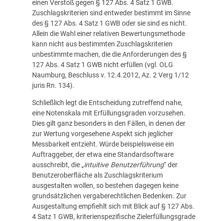
einen Verstoß gegen § 127 Abs. 4 Satz 1 GWB.
Zuschlagskriterien sind entweder bestimmt im Sinne
des § 127 Abs. 4 Satz 1 GWB oder sie sind es nicht.
Allein die Wahl einer relativen Bewertungs­methode
kann nicht aus bestimmten Zuschlagskriterien
unbestimmte machen, die die Anforderungen des §
127 Abs. 4 Satz 1 GWB nicht erfüllen (vgl. OLG
Naumburg, Beschluss v. 12.4.2012, Az. 2 Verg 1/12
juris Rn. 134).
Schließlich legt die Entscheidung zutreffend nahe,
eine Notenskala mit Erfüllungsgraden vorzusehen.
Dies gilt ganz besonders in den Fällen, in denen der
zur Wertung vorgesehene Aspekt sich jeglicher
Messbarkeit entzieht. Würde beispielsweise ein
Auftraggeber, der etwa eine Standardsoftware
ausschreibt, die „
intuitive Benutzerführung
“ der
Benutzeroberfläche als Zuschlagskriterium
ausgestalten wollen, so bestehen dagegen keine
grundsätzlichen vergabe­rechtlichen Bedenken. Zur
Ausgestaltung empfiehlt sich mit Blick auf § 127 Abs.
4 Satz 1 GWB, kriterienspezifische Zielerfüllungsgrade