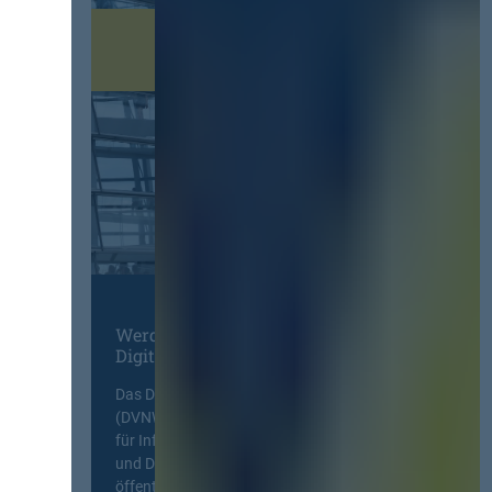
Werden Sie Mitglied im
Digitalen Netzwerk
Das Deutsche Vergabenetzwerk
(DVNW) ist eine exklusive Plattform
für Information, Wissensaustausch
und Diskurs zwischen allen am
öffentlichen Markt beteiligten Kräften.