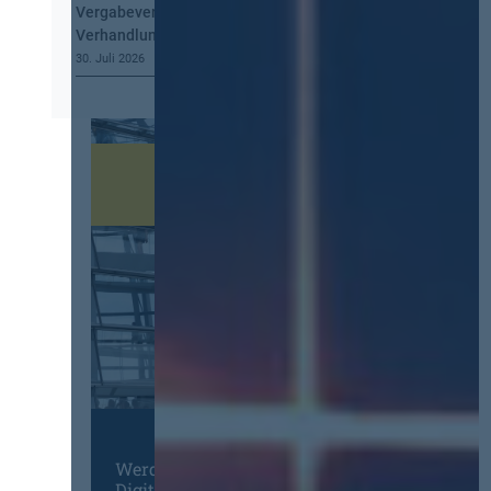
Vergabeverordnung? Buy European, mehr
Verhandlung, mehr Steuerung
30. Juli 2026
Werden Sie Mitglied im
Digitalen Netzwerk