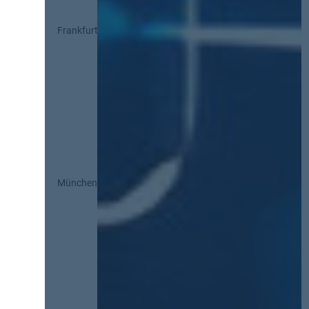
Frankfurt
München