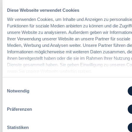
b
m
i
e
e
Diese Webseite verwendet Cookies
t
u
h
E
Wir verwenden Cookies, um Inhalte und Anzeigen zu personalisie
n
Der DVNW Stellenmarkt
r
i
d
Funktionen für soziale Medien anbieten zu können und die Zugriff
V
n
Ingenieur/-in Architektur / Bau
A
unsere Website zu analysieren. Außerdem geben wir Information
e
f
(m/w/d)
u
Ihrer Verwendung unserer Website an unsere Partner für soziale
r
ü
s
Medien, Werbung und Analysen weiter. Unsere Partner führen di
h
h
b
Informationen möglicherweise mit weiteren Daten zusammen, die
a
r
a
n
ihnen bereitgestellt haben oder die sie im Rahmen Ihrer Nutzung 
u
u
Vergabemanager (m/w/d)
d
Dienste gesammelt haben. Sie geben Einwilligung zu unseren Co
n
d
l
wenn Sie unsere Webseite weiterhin nutzen.
g
e
u
:
r
n
Einwilligungsauswahl
B
T
g
Referent*in Vergabe und
Notwendig
M
a
,
Finanzmanagement
W
r
m
E
i
e
Präferenzen
l
f
h
e
t
r
Fachgebiets­leitung Vergabe
g
r
S
Statistiken
(w/m/d)
t
e
t