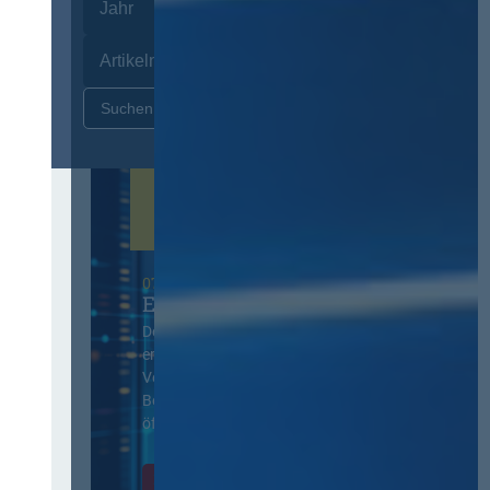
Zurücksetzen
07. Oktober 2026 in Berlin
EVB-IT Thementag
Der Thementag für die
ergänzenden
Vertragsbedingungen von IT-
Beschaffung in der
öffentlichen Verwaltung
Zur Tagung