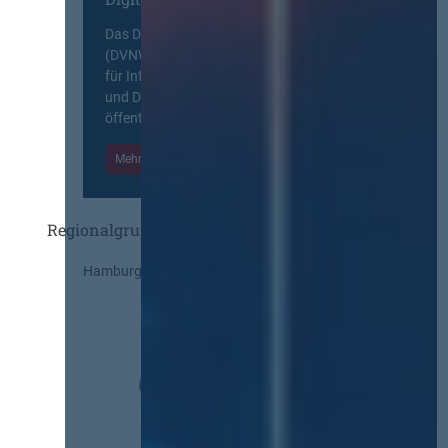
Das Deutsche Vergabenetzwerk
(DVNW) ist eine exklusive Plattform
für Information, Wissensaustausch
und Diskurs zwischen allen am
öffentlichen Markt beteiligten Kräften.
Mehr Informationen
Einloggen
Regionalgruppen
Hamburg