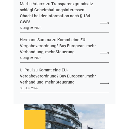
u
Martin Adams
zu
Transparenzgrundsatz
e
schlägt Geheimhaltungsinteressen!
i
Obacht bei der Information nach § 134
n
GWB!
H
5. August 2026
e
s
Hermann Summa
zu
Kommt eine EU-
s
Vergabeverordnung? Buy European, mehr
e
Verhandlung, mehr Steuerung
n
4. August 2026
U. Paul
zu
Kommt eine EU-
Vergabeverordnung? Buy European, mehr
Verhandlung, mehr Steuerung
30. Juli 2026