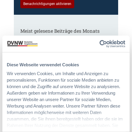
Benachrichtigungen aktivieren
Meist gelesene Beiträge des Monats
Kommt eine EU-Vergabeverordnung?
Buy European, mehr Verhandlung, mehr
Steuerung
Diese Webseite verwendet Cookies
Wir verwenden Cookies, um Inhalte und Anzeigen zu
personalisieren, Funktionen für soziale Medien anbieten zu
:
Annett Hartwecker
können und die Zugriffe auf unsere Website zu analysieren.
K
Außerdem geben wir Informationen zu Ihrer Verwendung
o
m
unserer Website an unsere Partner für soziale Medien,
§ 97a GWB: Leichte Erleichterung für
m
Werbung und Analysen weiter. Unsere Partner führen diese
Gesamtvergaben
t
Informationen möglicherweise mit weiteren Daten
e
zusammen, die Sie ihnen bereitgestellt haben oder die sie im
i
Rahmen Ihrer Nutzung der Dienste gesammelt haben. Sie
:
Dr. Jan T. Tenner, LL.M.
n
geben Einwilligung zu unseren Cookies, wenn Sie unsere