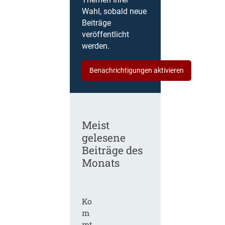
Themen Ihrer
Wahl, sobald neue
Beiträge
veröffentlicht
werden.
Benachrichtigungen aktivieren
Meist
gelesene
Beiträge des
Monats
Ko
m
mt