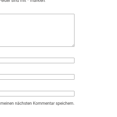
 Felder sind mit
*
markiert
r meinen nächsten Kommentar speichern.