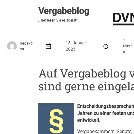
Vergabeblog
Vergabeblog
„Hier lesen Sie es zuerst“
„Hier lesen Sie es zuerst“
Stellenmarkt
Autor:innen
Über den Vergabeblo
1
13. Januar
Redakti
Minut
on
2023
e
Auf Vergabeblog v
sind gerne eingel
Entscheidungsbesprechung
Jahren zu einer festen un
entwickelt.
Vergabekammern, Senate, 