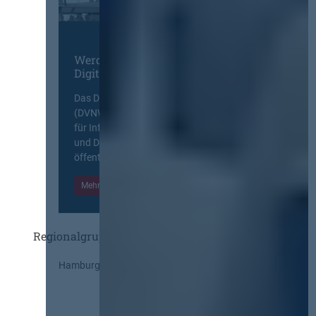
Werden Sie Mitglied im
Digitalen Netzwerk
Das Deutsche Vergabenetzwerk
(DVNW) ist eine exklusive Plattform
für Information, Wissensaustausch
und Diskurs zwischen allen am
öffentlichen Markt beteiligten Kräften.
Mehr Informationen
Einloggen
Regionalgruppen
Hamburg