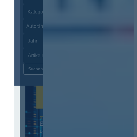
Autor:innen
Zurücksetzen
07. Oktober 2026 in Berlin
EVB-IT Thementag
Der Thementag für die