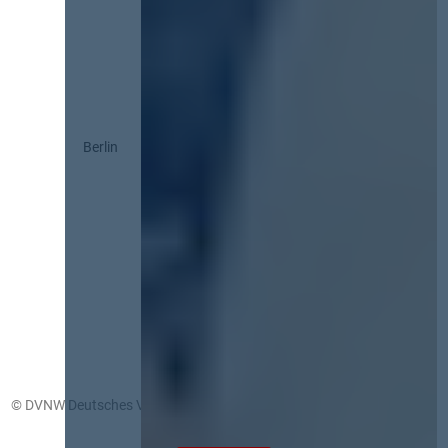
Berlin
© DVNW Deutsches Vergabenetzwerk GmbH