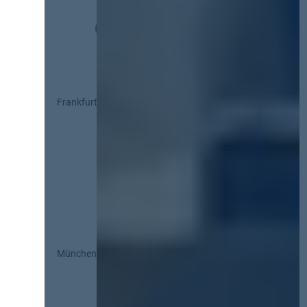
Frankfurt
München