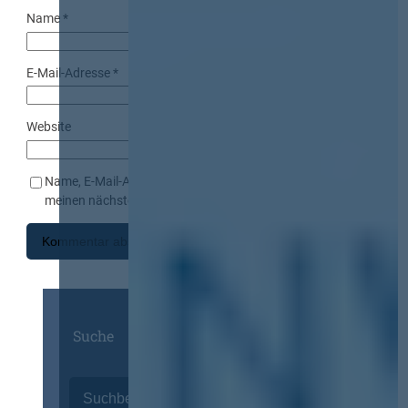
Name
*
E-Mail-Adresse
*
Website
Name, E-Mail-Adresse und Website in diesem Browser für
meinen nächsten Kommentar speichern.
Suche