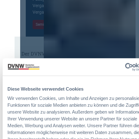
f
o
c
Vergabepraktikerinnen und
ü
p
h
Vergabepraktiker.
r
e
u
G
a
Seminare entdecken
n
e
n
g
s
,
d
a
m
e
m
e
r
t
Der DVNW Stellenmarkt
h
V
v
r
e
Ingenieur/-in Architektur / Bau
e
V
r
(m/w/d)
r
e
g
g
r
a
a
h
Diese Webseite verwendet Cookies
b
b
a
e
Wir verwenden Cookies, um Inhalte und Anzeigen zu personalisie
e
Vergabemanager (m/w/d)
n
u
n
Funktionen für soziale Medien anbieten zu können und die Zugriff
d
n
unsere Website zu analysieren. Außerdem geben wir Information
l
d
Ihrer Verwendung unserer Website an unsere Partner für soziale
u
A
Medien, Werbung und Analysen weiter. Unsere Partner führen di
n
Referent*in Vergabe und
u
Informationen möglicherweise mit weiteren Daten zusammen, die
g
Finanzmanagement
s
,