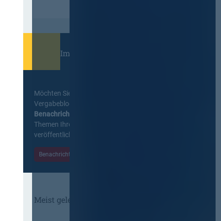
Immer informiert bleiben!
Möchten Sie keine Neuigkeiten aus dem
Vergabeblog verpassen? Per
E-Mail
Benachrichtigung
erhalten sie eine Nachricht zu
Themen Ihrer Wahl, sobald neue Beiträge
veröffentlicht werden.
Benachrichtigungen aktivieren
Meist gelesene Beiträge des Monats