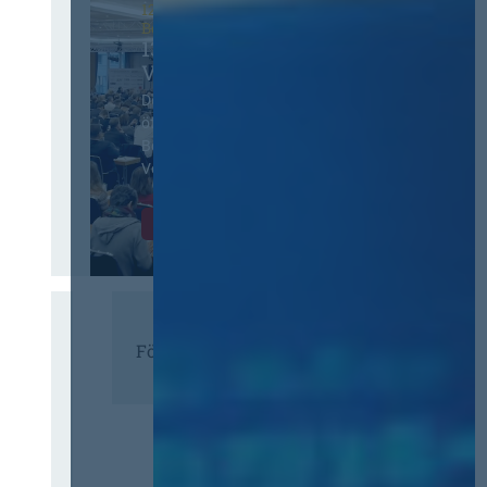
12. & 13. November 2026 in
Berlin
13. Deutscher
Vergabetag
Der Jahreskongress für
öffentliches
Beschaffungswesen und
Vergaberecht
Infos & Tickets
Förderer