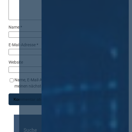
Name
*
E-Mail-Adresse
*
Website
Name, E-Mail-Adresse und Website in diesem Browser für
meinen nächsten Kommentar speichern.
Suche