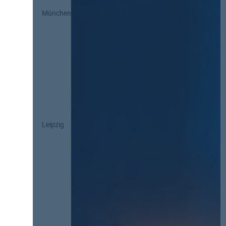
München
Leipzig