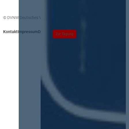
© DVNW Deutsches Vergabenetzwerk GmbH
Kontakt
Impressum
Datenschutz
Zur Tagung