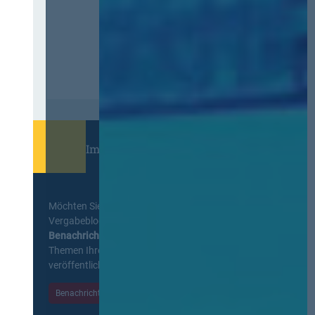
Immer informiert bleiben!
Möchten Sie keine Neuigkeiten aus dem
Vergabeblog verpassen? Per
E-Mail
Benachrichtigung
erhalten sie eine Nachricht zu
Themen Ihrer Wahl, sobald neue Beiträge
veröffentlicht werden.
Benachrichtigungen aktivieren