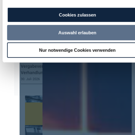
Obacht bei der Information nach § 134
GWB!
Cookies zulassen
5. August 2026
Hermann Summa
zu
Kommt eine EU-
Auswahl erlauben
Vergabeverordnung? Buy European, mehr
Verhandlung, mehr Steuerung
4. August 2026
Nur notwendige Cookies verwenden
U. Paul
zu
Kommt eine EU-
Vergabeverordnung? Buy European, mehr
Verhandlung, mehr Steuerung
30. Juli 2026