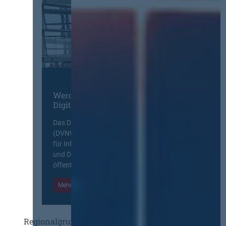
Werden Sie Mitglied im
Digitalen Netzwerk
Das Deutsche Vergabenetzwerk
(DVNW) ist eine exklusive Plattform
für Information, Wissensaustausch
und Diskurs zwischen allen am
öffentlichen Markt beteiligten Kräften.
Mehr Informationen
Einloggen
Regionalgruppen