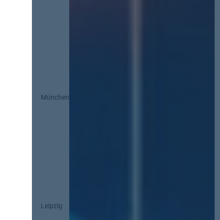
München
Leipzig