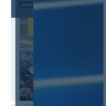
Zurücksetzen
12. & 13. November 2026 in
Berlin
13. Deutscher
Vergabetag
Der Jahreskongress für
öffentliches
Beschaffungswesen und
Vergaberecht
Infos & Tickets