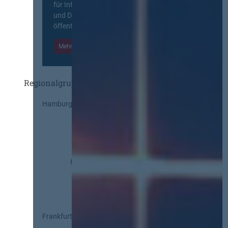
für Information, Wissensaustausch
und Diskurs zwischen allen am
öffentlichen Markt beteiligten Kräften.
Mehr Informationen
Einloggen
Regionalgruppen
Hamburg
Frankfurt