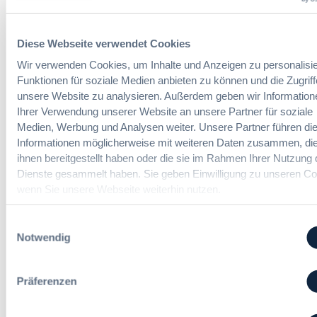
r
r
:
e
d
L
i
n
Diese Webseite verwendet Cookies
e
n
u
i
f
Wir verwenden Cookies, um Inhalte und Anzeigen zu personalisie
n
c
a
Funktionen für soziale Medien anbieten zu können und die Zugriff
g
h
c
unsere Website zu analysieren. Außerdem geben wir Information
?
t
h
B
Ihrer Verwendung unserer Website an unsere Partner für soziale
e
u
u
Medien, Werbung und Analysen weiter. Unsere Partner führen di
E
n
y
Informationen möglicherweise mit weiteren Daten zusammen, die
r
g
E
ihnen bereitgestellt haben oder die sie im Rahmen Ihrer Nutzung 
l
Die DVNW Akademie
d
u
Dienste gesammelt haben. Sie geben Einwilligung zu unseren Co
e
e
r
wenn Sie unsere Webseite weiterhin nutzen.
i
Passgenaue Seminare für
r
o
c
Vergabepraktikerinnen und
V
p
Einwilligungsauswahl
h
Vergabepraktiker.
e
e
Notwendig
t
r
a
Seminare entdecken
e
g
n
r
a
,
Präferenzen
u
b
m
n
e
e
g
u