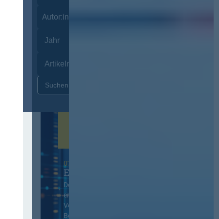
Autor:innen
Zurücksetzen
07. Oktober 2026 in Berlin
EVB-IT Thementag
Der Thementag für die
ergänzenden
Vertragsbedingungen von IT-
Beschaffung in der