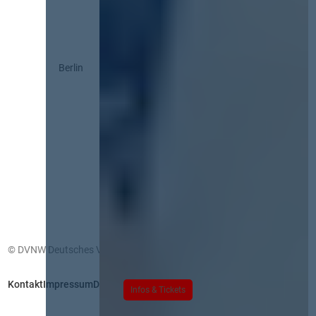
Berlin
© DVNW Deutsches Vergabenetzwerk GmbH
Kontakt
Impressum
Datenschutz
Infos & Tickets