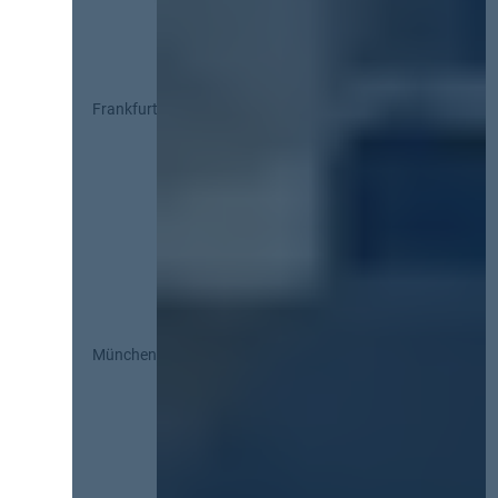
Frankfurt
München