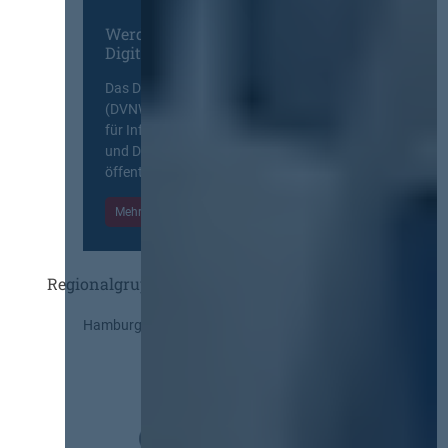
Werden Sie Mitglied im
Digitalen Netzwerk
Das Deutsche Vergabenetzwerk
(DVNW) ist eine exklusive Plattform
für Information, Wissensaustausch
und Diskurs zwischen allen am
öffentlichen Markt beteiligten Kräften.
Mehr Informationen
Einloggen
Regionalgruppen
Hamburg