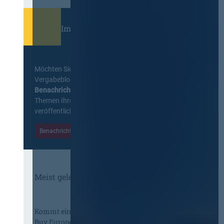
Immer informiert bleiben!
Möchten Sie keine Neuigkeiten aus dem
Vergabeblog verpassen? Per
E-Mail
Benachrichtigung
erhalten sie eine Nachricht zu
Themen Ihrer Wahl, sobald neue Beiträge
veröffentlicht werden.
Benachrichtigungen aktivieren
Meist gelesene Beiträge des Monats
Kommt eine EU-Vergabeverordnung?
Buy European, mehr Verhandlung, mehr