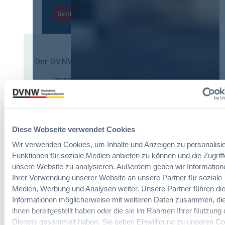
t
r
a
Seminare entdecken
e
g
n
r
a
,
u
b
m
n
e
e
g
u
Der DVNW Stellenmarkt
h
f
n
r
ü
Ingenieur/-in Architektur / Bau
d
V
r
(m/w/d)
A
e
G
u
r
e
s
h
s
b
a
Diese Webseite verwendet Cookies
a
a
Vergabemanager (m/w/d)
n
m
u
Wir verwenden Cookies, um Inhalte und Anzeigen zu personalisie
d
t
d
Funktionen für soziale Medien anbieten zu können und die Zugriff
l
v
e
unsere Website zu analysieren. Außerdem geben wir Information
u
e
r
Ihrer Verwendung unserer Website an unsere Partner für soziale
n
Referent*in Vergabe und
r
T
Medien, Werbung und Analysen weiter. Unsere Partner führen di
g
Finanzmanagement
g
a
,
Informationen möglicherweise mit weiteren Daten zusammen, die
a
r
m
ihnen bereitgestellt haben oder die sie im Rahmen Ihrer Nutzung 
b
i
e
Dienste gesammelt haben. Sie geben Einwilligung zu unseren Co