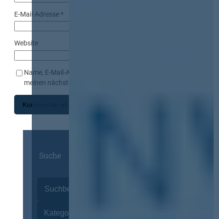
E-Mail-Adresse
*
Website
Name, E-Mail-Adresse und Website in diesem Browser für
meinen nächsten Kommentar speichern.
Suche