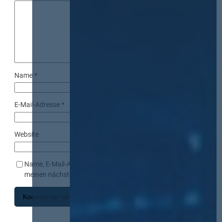
Name
*
E-Mail-Adresse
*
Website
Name, E-Mail-Adresse und Website in diesem Browser für
meinen nächsten Kommentar speichern.