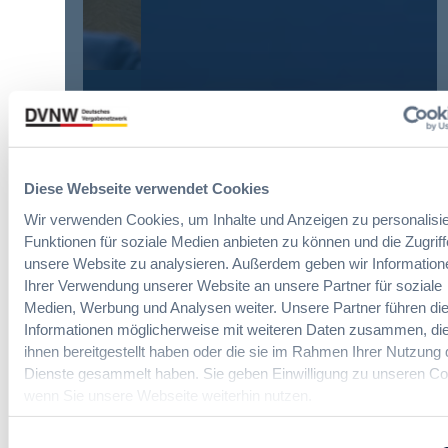
g
V
h
?
e
t
B
r
e
u
e
r
y
i
u
E
n
Die DVNW Akademie
n
u
f
g
r
a
Passgenaue Seminare für
f
o
c
Vergabepraktikerinnen und
ü
Diese Webseite verwendet Cookies
p
h
Vergabepraktiker.
r
e
Wir verwenden Cookies, um Inhalte und Anzeigen zu personalisie
u
G
a
Funktionen für soziale Medien anbieten zu können und die Zugriff
Seminare entdecken
n
e
n
unsere Website zu analysieren. Außerdem geben wir Information
g
s
,
Ihrer Verwendung unserer Website an unsere Partner für soziale
d
a
m
Medien, Werbung und Analysen weiter. Unsere Partner führen di
e
m
e
r
Informationen möglicherweise mit weiteren Daten zusammen, die
t
Der DVNW Stellenmarkt
h
V
ihnen bereitgestellt haben oder die sie im Rahmen Ihrer Nutzung 
v
r
e
Ingenieur/-in Architektur / Bau
Dienste gesammelt haben. Sie geben Einwilligung zu unseren Co
e
V
r
(m/w/d)
wenn Sie unsere Webseite weiterhin nutzen.
r
e
g
g
r
a
a
Einwilligungsauswahl
h