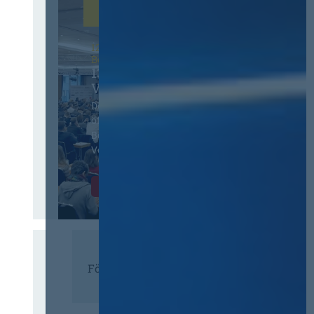
12. & 13. November 2026 in
Berlin
13. Deutscher
Vergabetag
Der Jahreskongress für
öffentliches
Beschaffungswesen und
Vergaberecht
Infos & Tickets
Förderer