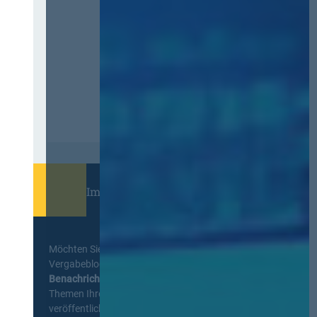
Immer informiert bleiben!
Möchten Sie keine Neuigkeiten aus dem
Vergabeblog verpassen? Per
E-Mail
Benachrichtigung
erhalten sie eine Nachricht zu
Themen Ihrer Wahl, sobald neue Beiträge
veröffentlicht werden.