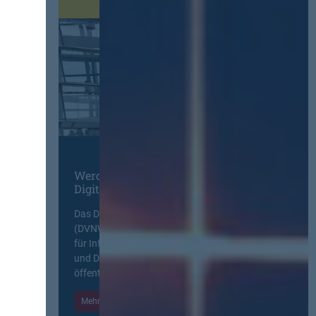
Werden Sie Mitglied im
Digitalen Netzwerk
Das Deutsche Vergabenetzwerk
(DVNW) ist eine exklusive Plattform
für Information, Wissensaustausch
und Diskurs zwischen allen am
öffentlichen Markt beteiligten Kräften.
Mehr Informationen
Einloggen