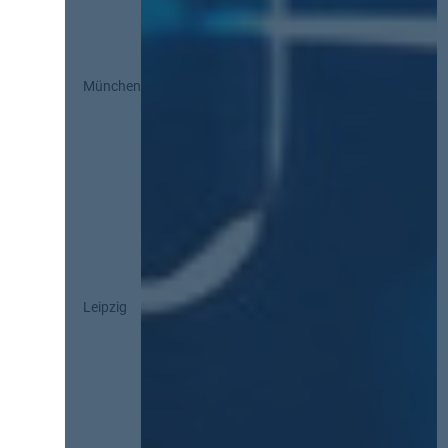
München
Leipzig