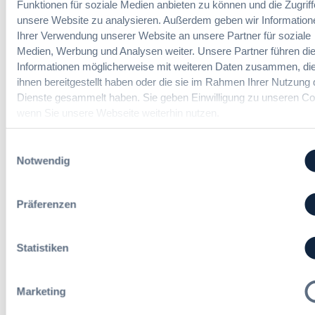
E
Funktionen für soziale Medien anbieten zu können und die Zugriff
n
y
r
g
unsere Website zu analysieren. Außerdem geben wir Information
E
l
Die DVNW Akademie
d
Ihrer Verwendung unserer Website an unsere Partner für soziale
u
e
e
Medien, Werbung und Analysen weiter. Unsere Partner führen di
r
i
Passgenaue Seminare für
r
Informationen möglicherweise mit weiteren Daten zusammen, die
o
c
Vergabepraktikerinnen und
V
ihnen bereitgestellt haben oder die sie im Rahmen Ihrer Nutzung 
p
h
Vergabepraktiker.
e
e
Dienste gesammelt haben. Sie geben Einwilligung zu unseren Co
t
r
a
wenn Sie unsere Webseite weiterhin nutzen.
Seminare entdecken
e
g
n
r
a
,
Einwilligungsauswahl
u
b
m
Notwendig
n
e
e
g
u
Der DVNW Stellenmarkt
h
f
n
r
Präferenzen
ü
Ingenieur/-in Architektur / Bau
d
V
r
(m/w/d)
A
e
G
u
r
Statistiken
e
s
h
s
b
a
a
a
Vergabemanager (m/w/d)
n
Marketing
m
u
d
t
d