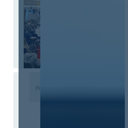
Berlin
13. Deutscher
Vergabetag
Der Jahreskongress für
öffentliches
Beschaffungswesen und
Vergaberecht
Infos & Tickets
Förderer