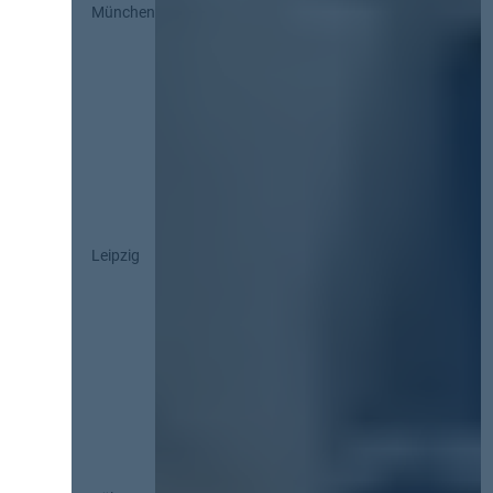
München
Leipzig