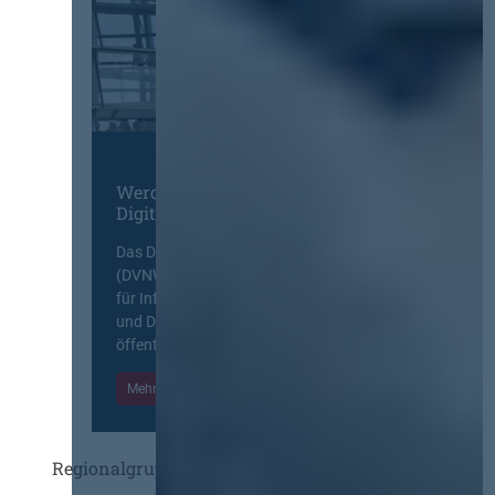
Werden Sie Mitglied im
Digitalen Netzwerk
Das Deutsche Vergabenetzwerk
(DVNW) ist eine exklusive Plattform
für Information, Wissensaustausch
und Diskurs zwischen allen am
öffentlichen Markt beteiligten Kräften.
Mehr Informationen
Einloggen
Regionalgruppen