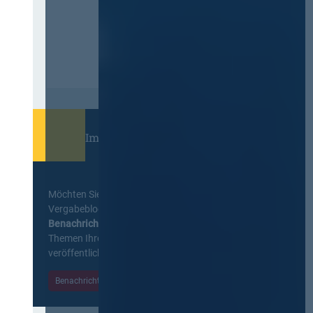
Immer informiert bleiben!
Möchten Sie keine Neuigkeiten aus dem
Vergabeblog verpassen? Per
E-Mail
Benachrichtigung
erhalten sie eine Nachricht zu
Themen Ihrer Wahl, sobald neue Beiträge
veröffentlicht werden.
Benachrichtigungen aktivieren