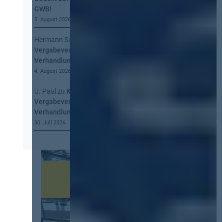
GWB!
5. August 2026
Hermann Summa
zu
Kommt eine EU-
Vergabeverordnung? Buy European, mehr
Verhandlung, mehr Steuerung
4. August 2026
U. Paul
zu
Kommt eine EU-
Vergabeverordnung? Buy European, mehr
Verhandlung, mehr Steuerung
30. Juli 2026