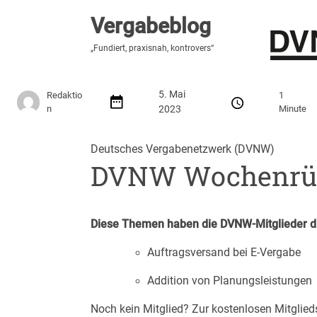
Vergabeblog
Vergabeblog
„Fundiert, praxisnah, kontrovers“
„Fundiert, praxisnah, kontrovers“
Stellenmarkt
Autor:innen
Über den Vergabeblo
5. Mai
Redaktio
1
n
2023
Minute
Deutsches Vergabenetzwerk (DVNW)
DVNW Wochenrüc
Diese Themen haben die DVNW-Mitglieder di
Auftragsversand bei E-Vergabe
Addition von Planungsleistungen
Noch kein Mitglied? Zur kostenlosen Mitglied