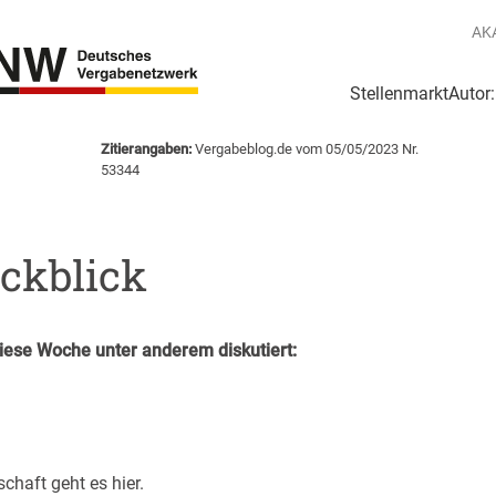
AK
Stellenmarkt
Autor
g
Login Netzwerk
Zitierangaben:
Vergabeblog.de vom 05/05/2023 Nr.
53344
kblick
ese Woche unter anderem diskutiert:
schaft geht es
hier
.