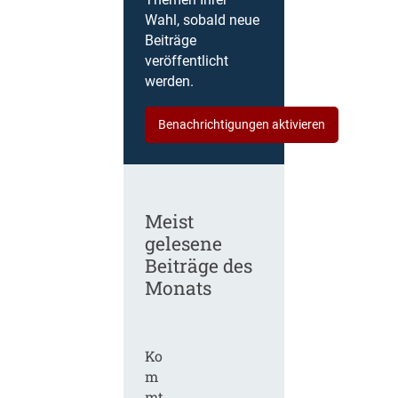
Themen Ihrer
Wahl, sobald neue
Beiträge
veröffentlicht
werden.
Benachrichtigungen aktivieren
Meist
gelesene
Beiträge des
Monats
Ko
m
mt