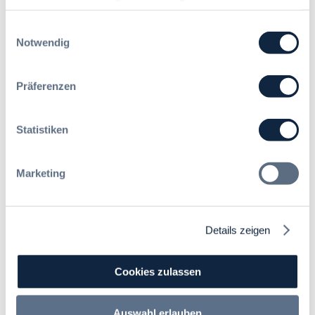
c
a
geben Einwilligung zu unseren Cookies, wenn Sie unsere
g
h
c
Webseite weiterhin nutzen.
?
Einwilligungsauswahl
t
h
B
Notwendig
e
u
u
E
n
y
r
g
Präferenzen
E
l
Die DVNW Akademie
d
u
e
e
r
i
Passgenaue Seminare für
r
Statistiken
o
c
Vergabepraktikerinnen und
V
p
h
Vergabepraktiker.
e
e
t
r
Marketing
a
Seminare entdecken
e
g
n
r
a
,
u
b
m
n
Details zeigen
e
e
g
u
Der DVNW Stellenmarkt
h
f
n
r
ü
Cookies zulassen
Ingenieur/-in Architektur / Bau
d
V
r
(m/w/d)
A
e
G
u
r
Auswahl erlauben