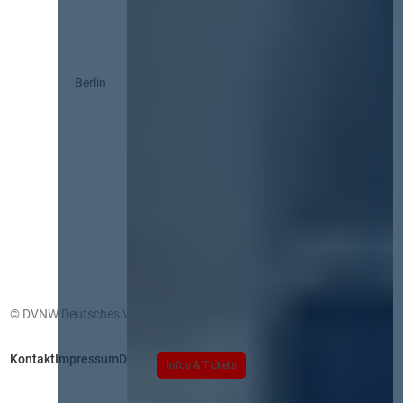
Berlin
© DVNW Deutsches Vergabenetzwerk GmbH
Kontakt
Impressum
Datenschutz
Infos & Tickets