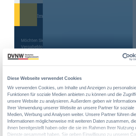
Immer informiert bleiben!
Möchten Sie keine Neuigkeiten aus dem
Vergabeblog verpassen? Per
E-Mail
Benachrichtigung
erhalten sie eine Nachricht zu
Themen Ihrer Wahl, sobald neue Beiträge
veröffentlicht werden.
Diese Webseite verwendet Cookies
Benachrichtigungen aktivieren
Wir verwenden Cookies, um Inhalte und Anzeigen zu personalisie
Funktionen für soziale Medien anbieten zu können und die Zugriff
unsere Website zu analysieren. Außerdem geben wir Information
Meist gelesene Beiträge des Monats
Ihrer Verwendung unserer Website an unsere Partner für soziale
Medien, Werbung und Analysen weiter. Unsere Partner führen di
Informationen möglicherweise mit weiteren Daten zusammen, die
Kommt eine EU-Vergabeverordnung?
ihnen bereitgestellt haben oder die sie im Rahmen Ihrer Nutzung 
Buy European, mehr Verhandlung, mehr
Dienste gesammelt haben. Sie geben Einwilligung zu unseren Co