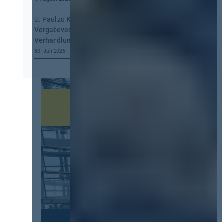
U. Paul
zu
Kommt eine EU-
Vergabeverordnung? Buy European, mehr
Verhandlung, mehr Steuerung
30. Juli 2026