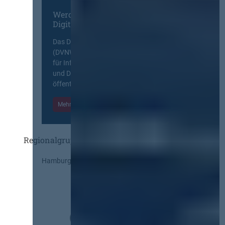
Werden Sie Mitglied im
Digitalen Netzwerk
Das Deutsche Vergabenetzwerk
(DVNW) ist eine exklusive Plattform
für Information, Wissensaustausch
und Diskurs zwischen allen am
öffentlichen Markt beteiligten Kräften.
Mehr Informationen
Einloggen
Regionalgruppen
Hamburg