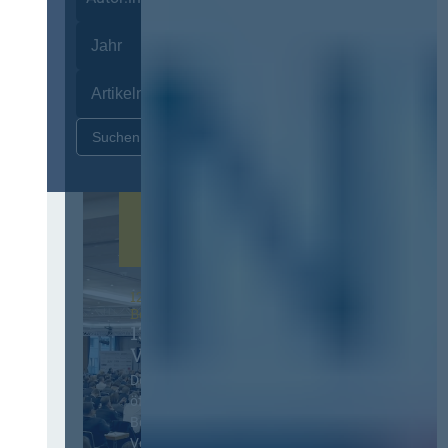
Zurücksetzen
12. & 13. November 2026 in
Berlin
13. Deutscher
Vergabetag
Der Jahreskongress für
öffentliches
Beschaffungswesen und
Vergaberecht