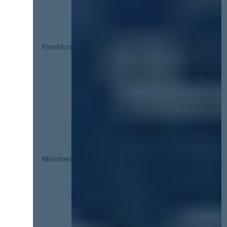
Frankfurt
München