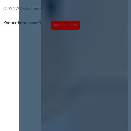
© DVNW Deutsches Vergabenetzwerk GmbH
Kontakt
Impressum
Datenschutz
Infos & Tickets