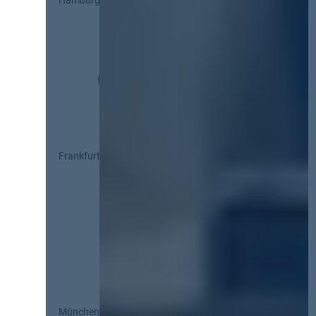
Frankfurt
München