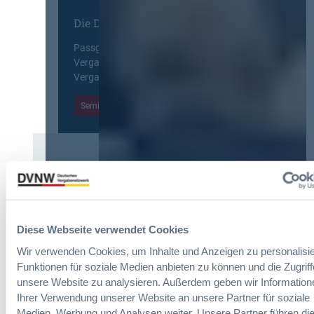
i
u
E
n
Die DVNW Akademie
n
u
f
g
r
a
Passgenaue Seminare für
f
o
c
Vergabepraktikerinnen und
ü
p
h
Vergabepraktiker.
r
e
u
G
a
Seminare entdecken
n
e
n
g
s
,
d
a
m
e
m
e
r
t
Der DVNW Stellenmarkt
h
V
v
r
e
Ingenieur/-in Architektur / Bau
e
V
r
(m/w/d)
r
e
g
g
Diese Webseite verwendet Cookies
r
a
a
h
Wir verwenden Cookies, um Inhalte und Anzeigen zu personalisie
b
b
a
Funktionen für soziale Medien anbieten zu können und die Zugriff
e
e
Vergabemanager (m/w/d)
n
unsere Website zu analysieren. Außerdem geben wir Information
u
n
d
Ihrer Verwendung unserer Website an unsere Partner für soziale
n
l
Medien, Werbung und Analysen weiter. Unsere Partner führen di
d