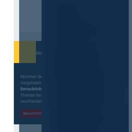
Immer informiert bleiben!
Möchten Sie keine Neuigkeiten aus dem
Vergabeblog verpassen? Per
E-Mail
Benachrichtigung
erhalten sie eine Nachricht zu
Themen Ihrer Wahl, sobald neue Beiträge
veröffentlicht werden.
Benachrichtigungen aktivieren