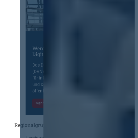
Werden Sie Mitglied im
Digitalen Netzwerk
Das Deutsche Vergabenetzwerk
(DVNW) ist eine exklusive Plattform
für Information, Wissensaustausch
und Diskurs zwischen allen am
öffentlichen Markt beteiligten Kräften.
Mehr Informationen
Einloggen
Regionalgruppen
Hamburg