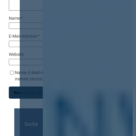
Name
*
E-Mail-Adresse
*
Website
Name, E-Mail-Adresse und Website in diesem Browser für
meinen nächsten Kommentar speichern.
Suche