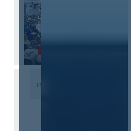
13. Deutscher
Vergabetag
Der Jahreskongress für
öffentliches
Beschaffungswesen und
Vergaberecht
Infos & Tickets
Förderer