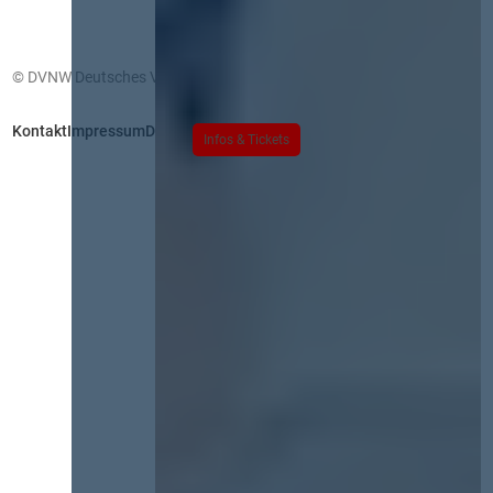
© DVNW Deutsches Vergabenetzwerk GmbH
Kontakt
Impressum
Datenschutz
Infos & Tickets