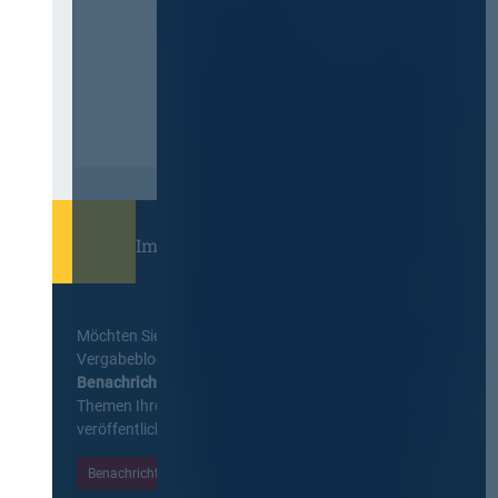
Immer informiert bleiben!
Möchten Sie keine Neuigkeiten aus dem
Vergabeblog verpassen? Per
E-Mail
Benachrichtigung
erhalten sie eine Nachricht zu
Themen Ihrer Wahl, sobald neue Beiträge
veröffentlicht werden.
Benachrichtigungen aktivieren