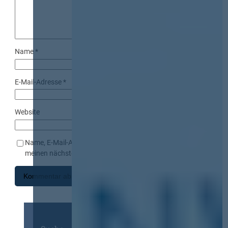
Name
*
E-Mail-Adresse
*
Website
Name, E-Mail-Adresse und Website in diesem Browser für
meinen nächsten Kommentar speichern.