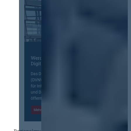
Werden Sie Mitglied im
Digitalen Netzwerk
Das Deutsche Vergabenetzwerk
(DVNW) ist eine exklusive Plattform
für Information, Wissensaustausch
und Diskurs zwischen allen am
öffentlichen Markt beteiligten Kräften.
Mehr Informationen
Einloggen
Regionalgruppen