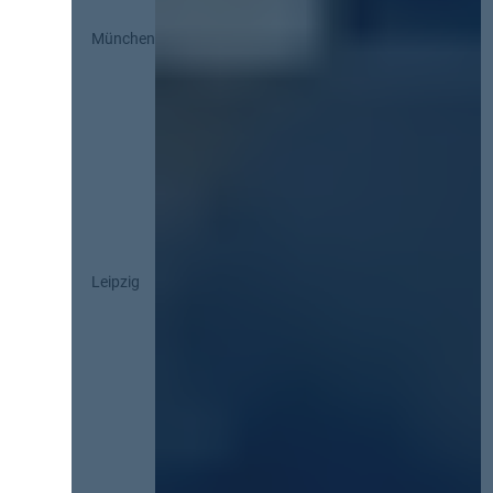
München
Leipzig