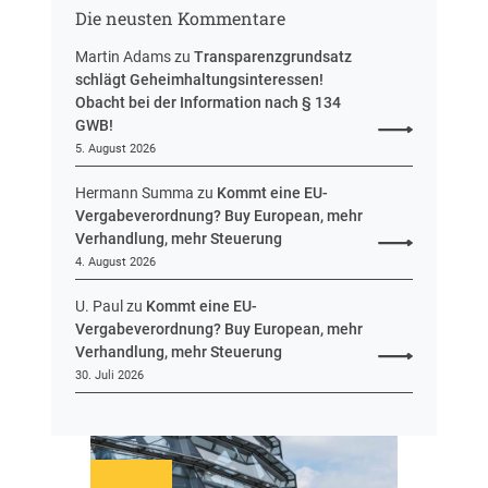
s
g
Die neusten Kommentare
s
e
Martin Adams
zu
Transparenzgrundsatz
n
schlägt Geheimhaltungsinteressen!
Obacht bei der Information nach § 134
GWB!
5. August 2026
Hermann Summa
zu
Kommt eine EU-
Vergabeverordnung? Buy European, mehr
Verhandlung, mehr Steuerung
4. August 2026
U. Paul
zu
Kommt eine EU-
Vergabeverordnung? Buy European, mehr
Verhandlung, mehr Steuerung
30. Juli 2026