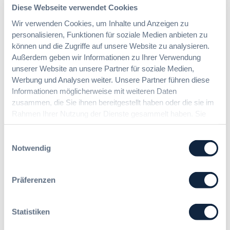
n
Diese Webseite verwendet Cookies
c
a
g
h
c
Wir verwenden Cookies, um Inhalte und Anzeigen zu
?
t
h
personalisieren, Funktionen für soziale Medien anbieten zu
B
e
u
u
können und die Zugriffe auf unsere Website zu analysieren.
E
n
y
Außerdem geben wir Informationen zu Ihrer Verwendung
r
g
E
unserer Website an unsere Partner für soziale Medien,
l
Die DVNW Akademie
d
u
Werbung und Analysen weiter. Unsere Partner führen diese
e
e
r
Informationen möglicherweise mit weiteren Daten
i
Passgenaue Seminare für
r
o
zusammen, die Sie ihnen bereitgestellt haben oder die sie im
c
Vergabepraktikerinnen und
V
p
Rahmen Ihrer Nutzung der Dienste gesammelt haben. Sie
h
Vergabepraktiker.
e
e
geben Einwilligung zu unseren Cookies, wenn Sie unsere
t
r
a
Webseite weiterhin nutzen.
Seminare entdecken
Einwilligungsauswahl
e
g
n
Notwendig
r
a
,
u
b
m
n
e
e
Präferenzen
g
u
Der DVNW Stellenmarkt
h
f
n
r
ü
Ingenieur/-in Architektur / Bau
d
V
Statistiken
r
(m/w/d)
A
e
G
u
r