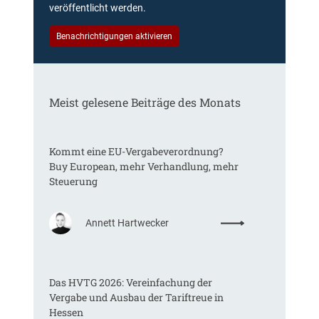
veröffentlicht werden.
Benachrichtigungen aktivieren
Meist gelesene Beiträge des Monats
Kommt eine EU-Vergabeverordnung?
Buy European, mehr Verhandlung, mehr
Steuerung
:
Annett Hartwecker
K
o
m
Das HVTG 2026: Vereinfachung der
m
Vergabe und Ausbau der Tariftreue in
t
Hessen
e