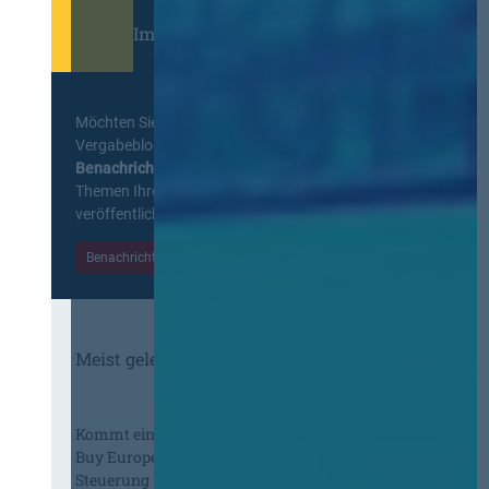
Immer informiert bleiben!
Möchten Sie keine Neuigkeiten aus dem
Vergabeblog verpassen? Per
E-Mail
Benachrichtigung
erhalten sie eine Nachricht zu
Themen Ihrer Wahl, sobald neue Beiträge
veröffentlicht werden.
Benachrichtigungen aktivieren
Meist gelesene Beiträge des Monats
Kommt eine EU-Vergabeverordnung?
Buy European, mehr Verhandlung, mehr
Steuerung