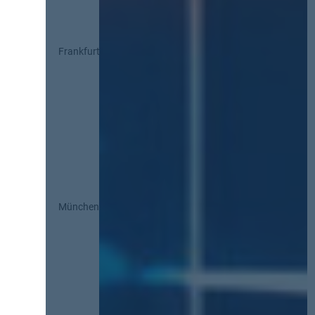
Frankfurt
München