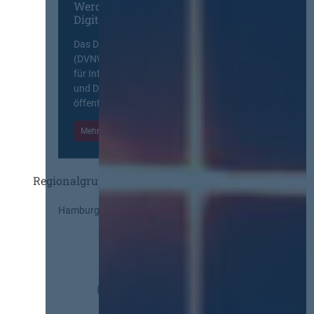
Werden Sie Mitglied im
Digitalen Netzwerk
Das Deutsche Vergabenetzwerk
(DVNW) ist eine exklusive Plattform
für Information, Wissensaustausch
und Diskurs zwischen allen am
öffentlichen Markt beteiligten Kräften.
Mehr Informationen
Einloggen
Regionalgruppen
Hamburg