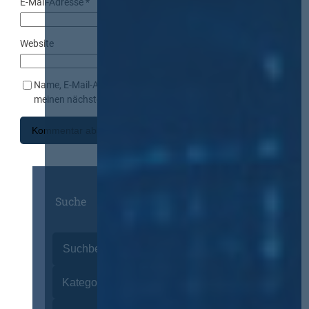
E-Mail-Adresse
*
Website
Name, E-Mail-Adresse und Website in diesem Browser für
meinen nächsten Kommentar speichern.
Suche