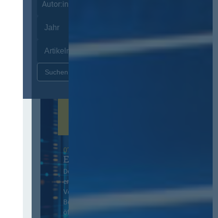
Autor:innen
Zurücksetzen
07. Oktober 2026 in Berlin
EVB-IT Thementag
Der Thementag für die
ergänzenden
Vertragsbedingungen von IT-
Beschaffung in der
öffentlichen Verwaltung