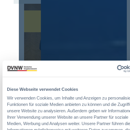
7
6
v
a
:
e
G
V
r
W
e
o
B
r
r
:
e
d
L
i
n
e
n
u
i
f
n
c
a
g
h
c
?
t
h
B
e
u
u
E
n
y
r
Diese Webseite verwendet Cookies
g
E
l
Die DVNW Akademie
d
u
Wir verwenden Cookies, um Inhalte und Anzeigen zu personalisie
e
e
r
Funktionen für soziale Medien anbieten zu können und die Zugriff
i
Passgenaue Seminare für
r
o
unsere Website zu analysieren. Außerdem geben wir Information
c
Vergabepraktikerinnen und
V
p
Ihrer Verwendung unserer Website an unsere Partner für soziale
h
Vergabepraktiker.
e
e
Medien, Werbung und Analysen weiter. Unsere Partner führen di
t
r
a
Informationen möglicherweise mit weiteren Daten zusammen, die