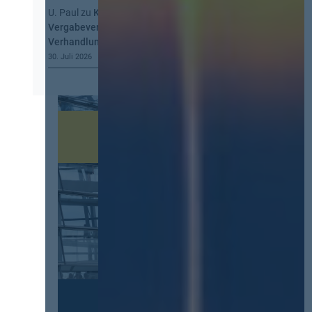
U. Paul
zu
Kommt eine EU-
Vergabeverordnung? Buy European, mehr
Verhandlung, mehr Steuerung
30. Juli 2026