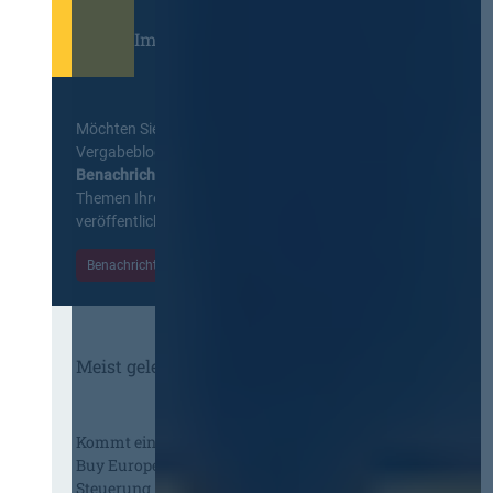
Immer informiert bleiben!
Möchten Sie keine Neuigkeiten aus dem
Vergabeblog verpassen? Per
E-Mail
Benachrichtigung
erhalten sie eine Nachricht zu
Themen Ihrer Wahl, sobald neue Beiträge
veröffentlicht werden.
Benachrichtigungen aktivieren
Meist gelesene Beiträge des Monats
Kommt eine EU-Vergabeverordnung?
Buy European, mehr Verhandlung, mehr
Steuerung