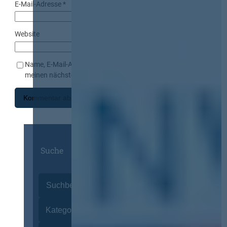
E-Mail-Adresse
*
Website
Name, E-Mail-Adresse und Website in diesem Browser für
meinen nächsten Kommentar speichern.
Suche