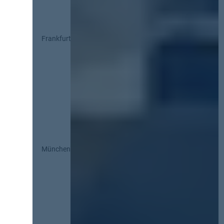
Frankfurt
München