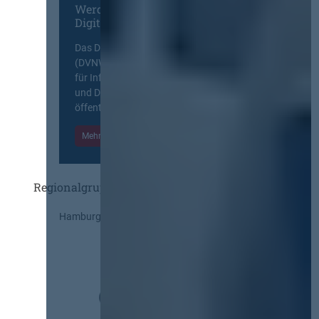
Werden Sie Mitglied im
Digitalen Netzwerk
Das Deutsche Vergabenetzwerk
(DVNW) ist eine exklusive Plattform
für Information, Wissensaustausch
und Diskurs zwischen allen am
öffentlichen Markt beteiligten Kräften.
Mehr Informationen
Einloggen
Regionalgruppen
Hamburg