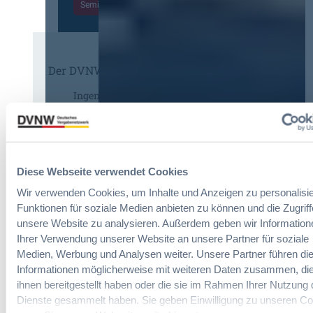
Seminare entdecken
n
e
n
g
s
,
d
a
m
e
m
e
r
t
Der DVNW Stellenmarkt
h
V
v
r
e
Ingenieur/-in Architektur / Bau
e
V
r
(m/w/d)
r
e
g
g
r
a
a
h
b
b
a
e
e
Diese Webseite verwendet Cookies
Vergabemanager (m/w/d)
n
u
n
d
Wir verwenden Cookies, um Inhalte und Anzeigen zu personalisie
n
l
Funktionen für soziale Medien anbieten zu können und die Zugriff
d
u
unsere Website zu analysieren. Außerdem geben wir Information
A
n
Referent*in Vergabe und
Ihrer Verwendung unserer Website an unsere Partner für soziale
u
g
Finanzmanagement
Medien, Werbung und Analysen weiter. Unsere Partner führen di
s
,
Informationen möglicherweise mit weiteren Daten zusammen, die
b
m
ihnen bereitgestellt haben oder die sie im Rahmen Ihrer Nutzung 
a
e
u
Dienste gesammelt haben. Sie geben Einwilligung zu unseren Co
h
Fachgebiets­leitung Vergabe