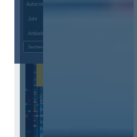
Autor:innen
Zurücksetzen
07. Oktober 2026 in Berlin
EVB-IT Thementag
Der Thementag für die
ergänzenden
Vertragsbedingungen von IT-
Beschaffung in der
öffentlichen Verwaltung