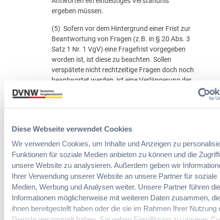
Antworten ein eindeutiges Verständnis
ergeben müssen.
(5) Sofern vor dem Hintergrund einer Frist zur
Beantwortung von Fragen (z.B. in § 20 Abs. 3
Satz 1 Nr. 1 VgV) eine Fragefrist vorgegeben
worden ist, ist diese zu beachten. Sollen
verspätete nicht rechtzeitige Fragen doch noch
beantwortet werden, ist eine Verlängerung der
Teilnahme- bzw. Angebotsfrist in Betracht zu
ziehen bzw. mitunter unumgänglich. Hier
kommt es freilich sehr auf die Umstände des
Einzelfalls an.
Diese Webseite verwendet Cookies
(6) Sofern eine Frage Rückschlüsse auf die
Wir verwenden Cookies, um Inhalte und Anzeigen zu personalisie
Identität des Bewerbers / Bieters mit sich
Funktionen für soziale Medien anbieten zu können und die Zugriff
bringt, ist es ratsam, die Frage moderat
unsere Website zu analysieren. Außerdem geben wir Information
umzuformulieren, so dass dem
Ihrer Verwendung unserer Website an unsere Partner für soziale
Geheimwettbewerb Rechnung getragen wird.
Medien, Werbung und Analysen weiter. Unsere Partner führen di
Im Einzelfall können Sachverhaltskonstellationen
Informationen möglicherweise mit weiteren Daten zusammen, die
allerdings dazu führen, dass Abweichungen von den
ihnen bereitgestellt haben oder die sie im Rahmen Ihrer Nutzung 
vorgenannten Grundsätzen gerechtfertigt sind.
Dienste gesammelt haben. Sie geben Einwilligung zu unseren Co