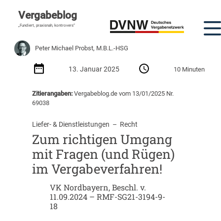
Vergabeblog
„Fundiert, praxisnah, kontrovers“
Peter Michael Probst, M.B.L.-HSG
13. Januar 2025
10 Minuten
Zitierangaben:
Vergabeblog.de vom 13/01/2025 Nr.
69038
Liefer- & Dienstleistungen
  –  
Recht
Zum richtigen Umgang
mit Fragen (und Rügen)
im Vergabeverfahren!
VK Nordbayern, Beschl. v.
11.09.2024 – RMF-SG21-3194-9-
18