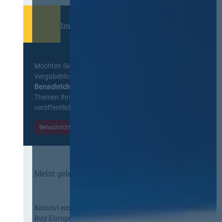
Immer informiert bleiben!
Möchten Sie keine Neuigkeiten aus dem
Vergabeblog verpassen? Per
E-Mail
Benachrichtigung
erhalten sie eine Nachricht zu
Themen Ihrer Wahl, sobald neue Beiträge
veröffentlicht werden.
Benachrichtigungen aktivieren
Meist gelesene Beiträge des Monats
Kommt eine EU-Vergabeverordnung?
Buy European, mehr Verhandlung, mehr