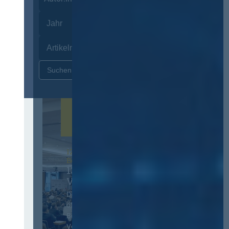
Zurücksetzen
12. & 13. November 2026 in
Berlin
13. Deutscher
Vergabetag
Der Jahreskongress für
öffentliches
Beschaffungswesen und
Vergaberecht