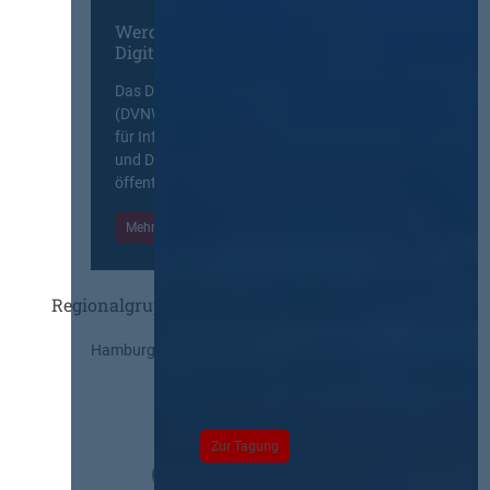
Werden Sie Mitglied im
Digitalen Netzwerk
Das Deutsche Vergabenetzwerk
(DVNW) ist eine exklusive Plattform
für Information, Wissensaustausch
und Diskurs zwischen allen am
öffentlichen Markt beteiligten Kräften.
Mehr Informationen
Einloggen
Regionalgruppen
Hamburg
Zur Tagung