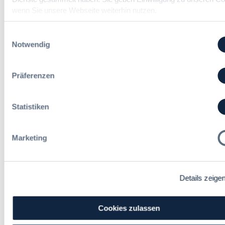
wenn Sie unsere Webseite weiterhin nutzen.
Bietern
ist auf der anderen Seite zu empfehlen, die
eingehenden Fragen und Antworten genau zu
Einwilligungsauswahl
verfolgen und bei Unklarheiten, Widersprüchen etc. zu
Notwendig
anderen Vergabeunterlagen ggf. eine Nachfrage zu
stellen. Dies gilt insbesondere dann, wenn die
Unklarheit Bedeutung für die Preiskalkulation hat.
Präferenzen
Werden bestimmte Informationen dem Bieter nur
individuell zur Kenntnis gegeben, z.B. weil der
Auftraggeber von einer Rüge des Bieters ausgeht,
Statistiken
kann unter Berufung auf die hier besprochene
Entscheidung ein Hinweis an den Auftraggeber, die
Informationen bitte auch allen anderen Bietern zur
Marketing
Verfügung zu stellen, ratsam sein.
Details zeige
Cookies zulassen