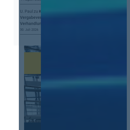
U. Paul
zu
Kommt eine EU-
Vergabeverordnung? Buy European, mehr
Verhandlung, mehr Steuerung
30. Juli 2026