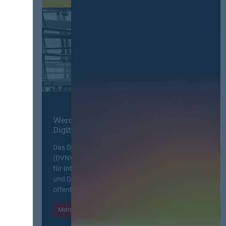
Werden Sie Mitglied im
Digitalen Netzwerk
Das Deutsche Vergabenetzwerk
(DVNW) ist eine exklusive Plattform
für Information, Wissensaustausch
und Diskurs zwischen allen am
öffentlichen Markt beteiligten Kräften.
Mehr Informationen
Einloggen