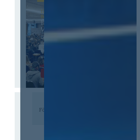
12. & 13. November 2026 in
Berlin
13. Deutscher
Vergabetag
Der Jahreskongress für
öffentliches
Beschaffungswesen und
Vergaberecht
Infos & Tickets
Förderer