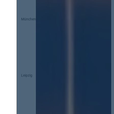
München
Leipzig