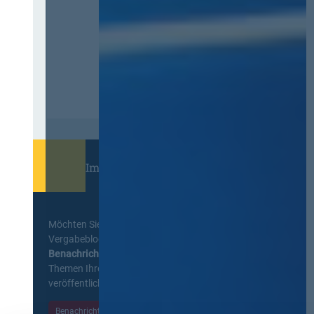
Immer informiert bleiben!
Möchten Sie keine Neuigkeiten aus dem
Vergabeblog verpassen? Per
E-Mail
Benachrichtigung
erhalten sie eine Nachricht zu
Themen Ihrer Wahl, sobald neue Beiträge
veröffentlicht werden.
Benachrichtigungen aktivieren