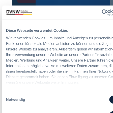
Meist gelesene Beiträge des Monats
Diese Webseite verwendet Cookies
Wir verwenden Cookies, um Inhalte und Anzeigen zu personalisie
Kommt eine EU-Vergabeverordnung?
Funktionen für soziale Medien anbieten zu können und die Zugriff
Buy European, mehr Verhandlung, mehr
unsere Website zu analysieren. Außerdem geben wir Information
Steuerung
Ihrer Verwendung unserer Website an unsere Partner für soziale
Medien, Werbung und Analysen weiter. Unsere Partner führen di
:
Annett Hartwecker
Informationen möglicherweise mit weiteren Daten zusammen, die
K
ihnen bereitgestellt haben oder die sie im Rahmen Ihrer Nutzung 
o
Dienste gesammelt haben. Sie geben Einwilligung zu unseren Co
m
wenn Sie unsere Webseite weiterhin nutzen.
Das HVTG 2026: Vereinfachung der
m
Vergabe und Ausbau der Tariftreue in
t
Einwilligungsauswahl
Hessen
e
Notwendig
i
n
:
Dr. Peter Braun
e