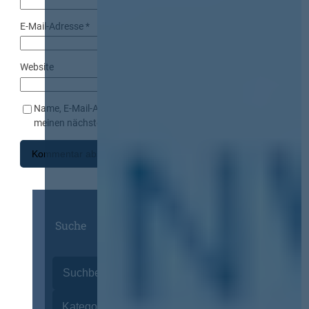
E-Mail-Adresse
*
Website
Name, E-Mail-Adresse und Website in diesem Browser für
meinen nächsten Kommentar speichern.
Suche