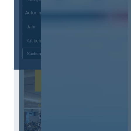
Autor:innen
Zurücksetzen
12. & 13. November 2026 in
Berlin
13. Deutscher
Vergabetag
Der Jahreskongress für
öffentliches