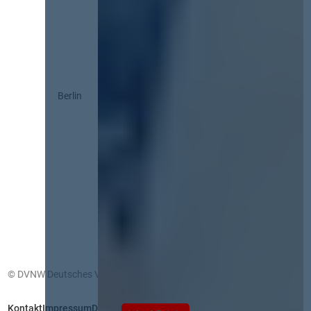
Berlin
© DVNW Deutsches Vergabenetzwerk GmbH
Kontakt
Impressum
Datenschutz