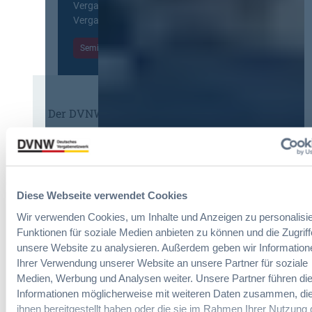
c
Vergabepraktikerinnen und
V
p
h
Vergabepraktiker.
e
e
t
r
a
Seminare entdecken
e
g
n
r
a
,
u
b
m
n
e
e
g
u
Der DVNW Stellenmarkt
h
f
n
r
ü
Ingenieur/-in Architektur / Bau
d
V
r
(m/w/d)
A
e
G
u
r
e
s
h
Diese Webseite verwendet Cookies
s
b
a
a
a
Vergabemanager (m/w/d)
Wir verwenden Cookies, um Inhalte und Anzeigen zu personalisie
n
m
u
d
Funktionen für soziale Medien anbieten zu können und die Zugriff
t
d
l
unsere Website zu analysieren. Außerdem geben wir Information
v
e
u
Ihrer Verwendung unserer Website an unsere Partner für soziale
e
r
n
Referent*in Vergabe und
Medien, Werbung und Analysen weiter. Unsere Partner führen di
r
T
g
Finanzmanagement
Informationen möglicherweise mit weiteren Daten zusammen, die
g
a
,
ihnen bereitgestellt haben oder die sie im Rahmen Ihrer Nutzung 