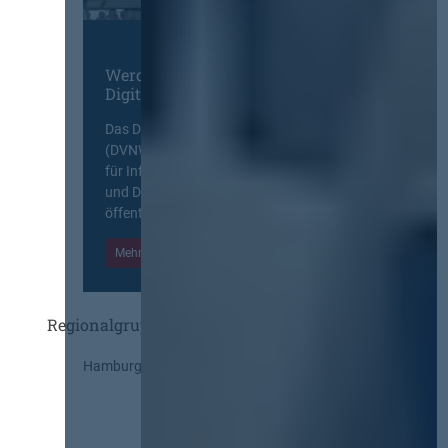
Werden Sie Mitglied im
Digitalen Netzwerk
Das Deutsche Vergabenetzwerk
(DVNW) ist eine exklusive Plattform
für Information, Wissensaustausch
und Diskurs zwischen allen am
öffentlichen Markt beteiligten Kräften.
Mehr Informationen
Einloggen
Regionalgruppen
Hamburg