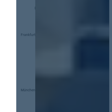
Frankfurt
München