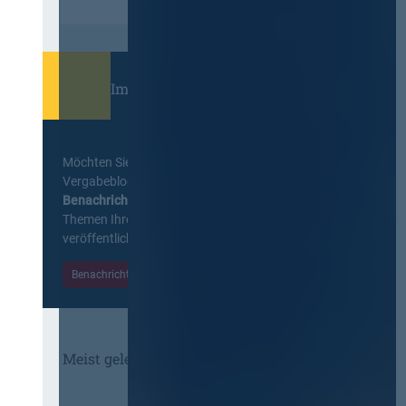
Immer informiert bleiben!
Möchten Sie keine Neuigkeiten aus dem
Vergabeblog verpassen? Per
E-Mail
Benachrichtigung
erhalten sie eine Nachricht zu
Themen Ihrer Wahl, sobald neue Beiträge
veröffentlicht werden.
Benachrichtigungen aktivieren
Meist gelesene Beiträge des Monats