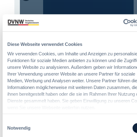
K
o
m
Das HVTG 2026: Vereinfachung der
m
Vergabe und Ausbau der Tariftreue in
t
Hessen
e
i
Diese Webseite verwendet Cookies
n
:
Dr. Peter Braun
Wir verwenden Cookies, um Inhalte und Anzeigen zu personalisie
e
D
E
Funktionen für soziale Medien anbieten zu können und die Zugriff
a
U
unsere Website zu analysieren. Außerdem geben wir Information
s
-
Ihrer Verwendung unserer Website an unsere Partner für soziale
§ 97a GWB: Leichte Erleichterung für
H
V
Medien, Werbung und Analysen weiter. Unsere Partner führen di
Gesamtvergaben
V
e
Informationen möglicherweise mit weiteren Daten zusammen, die
T
r
ihnen bereitgestellt haben oder die sie im Rahmen Ihrer Nutzung 
G
g
Dienste gesammelt haben. Sie geben Einwilligung zu unseren Co
:
Dr. Jan T. Tenner, LL.M.
2
a
wenn Sie unsere Webseite weiterhin nutzen.
§
0
b
9
2
e
7
Einwilligungsauswahl
6
v
a
Notwendig
:
e
G
V
r