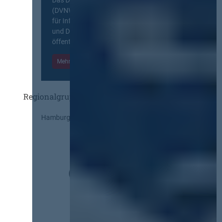
(DVNW) ist eine exklusive Plattform
für Information, Wissensaustausch
und Diskurs zwischen allen am
öffentlichen Markt beteiligten Kräften.
Mehr Informationen
Einloggen
Regionalgruppen
Hamburg