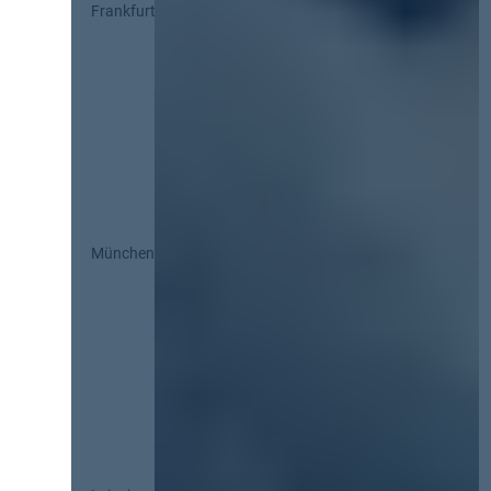
Frankfurt
München