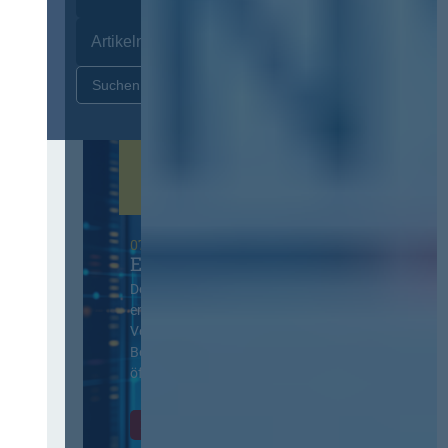
Zurücksetzen
07. Oktober 2026 in Berlin
EVB-IT Thementag
Der Thementag für die
ergänzenden
Vertragsbedingungen von IT-
Beschaffung in der
öffentlichen Verwaltung
Zur Tagung