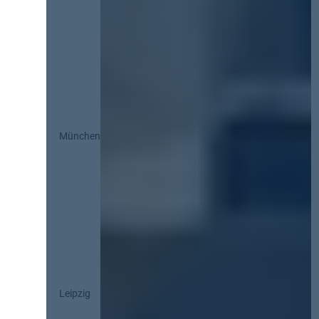
München
Leipzig