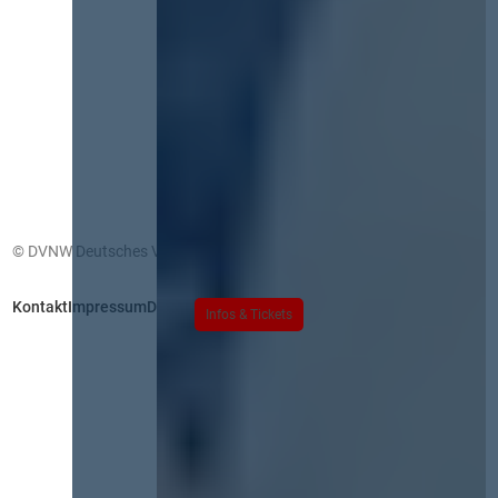
© DVNW Deutsches Vergabenetzwerk GmbH
Kontakt
Impressum
Datenschutz
Infos & Tickets