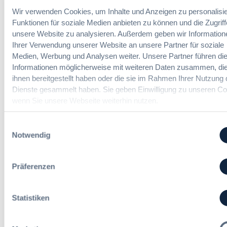
f
n
r
Wir verwenden Cookies, um Inhalte und Anzeigen zu personalisie
ü
Ingenieur/-in Architektur / Bau
d
V
Funktionen für soziale Medien anbieten zu können und die Zugriff
r
(m/w/d)
A
e
unsere Website zu analysieren. Außerdem geben wir Information
G
u
r
Ihrer Verwendung unserer Website an unsere Partner für soziale
e
s
h
Medien, Werbung und Analysen weiter. Unsere Partner führen di
s
b
a
Informationen möglicherweise mit weiteren Daten zusammen, die
a
a
Vergabemanager (m/w/d)
n
m
ihnen bereitgestellt haben oder die sie im Rahmen Ihrer Nutzung 
u
d
t
Dienste gesammelt haben. Sie geben Einwilligung zu unseren Co
d
l
v
wenn Sie unsere Webseite weiterhin nutzen.
e
u
e
r
n
Referent*in Vergabe und
r
T
Einwilligungsauswahl
g
Finanzmanagement
g
a
Notwendig
,
a
r
m
b
i
e
e
f
Präferenzen
h
Fachgebiets­leitung Vergabe
n
t
r
(w/m/d)
r
S
Statistiken
e
t
u
e
e
u