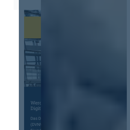
Werden Sie Mitglied im
Digitalen Netzwerk
Das Deutsche Vergabenetzwerk
(DVNW) ist eine exklusive Plattform