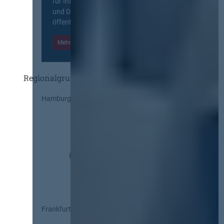
für Information, Wissensaustausch
und Diskurs zwischen allen am
öffentlichen Markt beteiligten Kräften.
Mehr Informationen
Einloggen
Regionalgruppen
Hamburg
Frankfurt