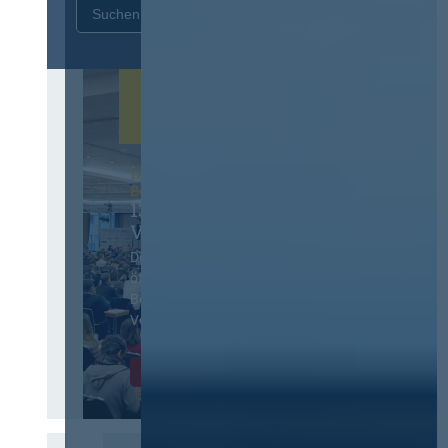
Zurücksetzen
12. & 13. November 2026 in
Berlin
13. Deutscher
Vergabetag
Der Jahreskongress für
öffentliches
Beschaffungswesen und
Vergaberecht
Infos & Tickets