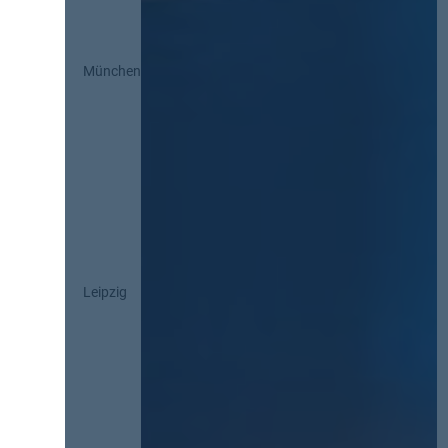
München
Leipzig