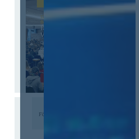
12. & 13. November 2026 in
Berlin
13. Deutscher
Vergabetag
Der Jahreskongress für
öffentliches
Beschaffungswesen und
Vergaberecht
Infos & Tickets
Förderer