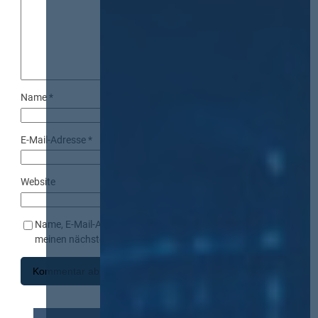
Name
*
E-Mail-Adresse
*
Website
Name, E-Mail-Adresse und Website in diesem Browser für
meinen nächsten Kommentar speichern.