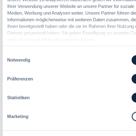
a
a
a
Vergabemanager (m/w/d)
Ihrer Verwendung unserer Website an unsere Partner für soziale
n
m
u
Medien, Werbung und Analysen weiter. Unsere Partner führen di
d
t
d
Informationen möglicherweise mit weiteren Daten zusammen, die
l
v
e
u
ihnen bereitgestellt haben oder die sie im Rahmen Ihrer Nutzung 
e
r
n
Dienste gesammelt haben. Sie geben Einwilligung zu unseren Co
Referent*in Vergabe und
r
T
g
Finanzmanagement
wenn Sie unsere Webseite weiterhin nutzen.
g
a
,
a
r
m
Einwilligungsauswahl
b
i
e
Notwendig
e
f
h
Fachgebiets­leitung Vergabe
n
t
r
(w/m/d)
r
S
Präferenzen
e
t
u
e
e
u
Statistiken
i
Alle Stellen ansehen
e
n
r
H
u
Marketing
e
n
s
g
Die neusten Kommentare
s