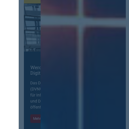
Werden Sie Mitglied im
Digitalen Netzwerk
Das Deutsche Vergabenetzwerk
(DVNW) ist eine exklusive Plattform
für Information, Wissensaustausch
und Diskurs zwischen allen am
öffentlichen Markt beteiligten Kräften.
Mehr Informationen
Einloggen