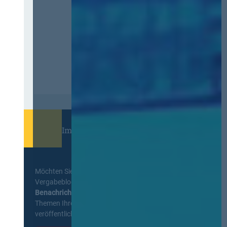
Immer informiert bleiben!
Möchten Sie keine Neuigkeiten aus dem
Vergabeblog verpassen? Per
E-Mail
Benachrichtigung
erhalten sie eine Nachricht zu
Themen Ihrer Wahl, sobald neue Beiträge
veröffentlicht werden.