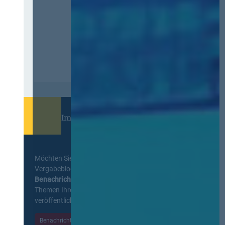
Immer informiert bleiben!
Möchten Sie keine Neuigkeiten aus dem
Vergabeblog verpassen? Per
E-Mail
Benachrichtigung
erhalten sie eine Nachricht zu
Themen Ihrer Wahl, sobald neue Beiträge
veröffentlicht werden.
Benachrichtigungen aktivieren