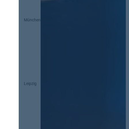
München
Leipzig