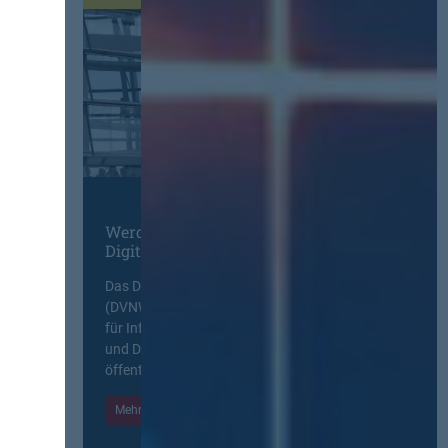
Werden Sie Mitglied im
Digitalen Netzwerk
Das Deutsche Vergabenetzwerk
(DVNW) ist eine exklusive Plattform
für Information, Wissensaustausch
und Diskurs zwischen allen am
öffentlichen Markt beteiligten Kräften.
Mehr Informationen
Einloggen