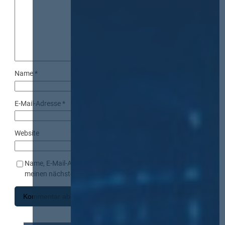
Name
*
E-Mail-Adresse
*
Website
Name, E-Mail-Adresse und Website in diesem Browser für
meinen nächsten Kommentar speichern.