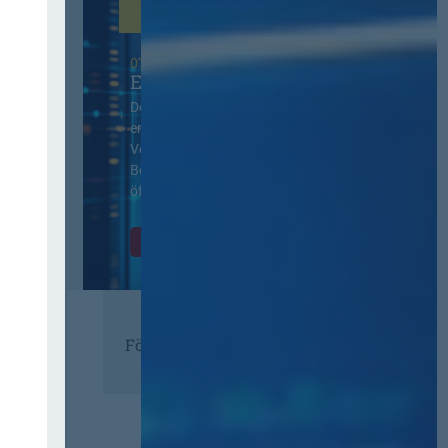
07. Oktober 2026 in Berlin
EVB-IT Thementag
Der Thementag für die
ergänzenden
Vertragsbedingungen von IT-
Beschaffung in der
öffentlichen Verwaltung
Zur Tagung
Förderer