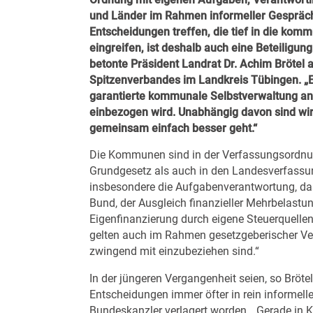
und Länder im Rahmen informeller Gespräch
Entscheidungen treffen, die tief in die k
eingreifen, ist deshalb auch eine Beteilig
betonte Präsident Landrat Dr. Achim Brötel
Spitzenverbandes im Landkreis Tübingen. „E
garantierte kommunale Selbstverwaltung a
einbezogen wird. Unabhängig davon sind wir
gemeinsam einfach besser geht.“
Die Kommunen sind in der Verfassungsordnu
Grundgesetz als auch in den Landesverfassun
insbesondere die Aufgabenverantwortung, da
Bund, der Ausgleich finanzieller Mehrbelast
Eigenfinanzierung durch eigene Steuerquell
gelten auch im Rahmen gesetzgeberischer Ve
zwingend mit einzubeziehen sind.“
In der jüngeren Vergangenheit seien, so Bröte
Entscheidungen immer öfter in rein informel
Bundeskanzler verlagert worden. „Gerade in K