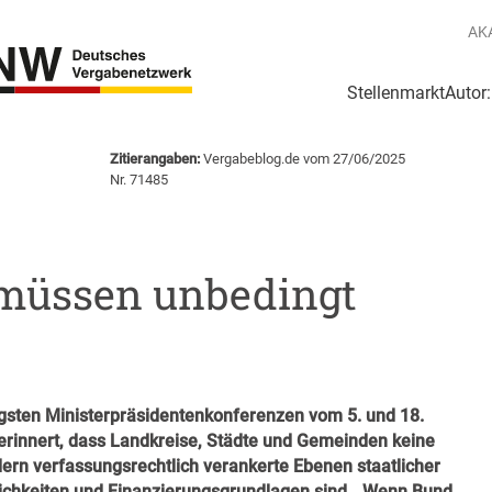
AK
Stellenmarkt
Autor
g
Login Netzwerk
Zitierangaben:
Vergabeblog.de vom 27/06/2025
Nr. 71485
müssen unbedingt
gsten Ministerpräsidentenkonferenzen vom 5. und 18.
erinnert, dass Landkreise, Städte und Gemeinden keine
rn verfassungsrechtlich verankerte Ebenen staatlicher
ichkeiten und Finanzierungsgrundlagen sind.
„Wenn Bund