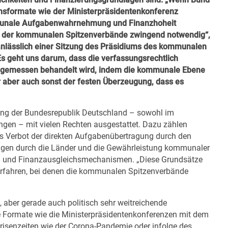
sformate wie der Ministerpräsidentenkonferenz
ommunale Aufgabenwahrnehmung und Finanzhoheit
ung der kommunalen Spitzenverbände zwingend notwendig“,
 anlässlich einer Sitzung des Präsidiums des kommunalen
s geht uns darum, dass die verfassungsrechtlich
ngemessen behandelt wird, indem die kommunale Ebene
 aber auch sonst der festen Überzeugung, dass es
ng der Bundesrepublik Deutschland – sowohl im
gen – mit vielen Rechten ausgestattet. Dazu zählen
s Verbot der direkten Aufgabenübertragung durch den
ungen durch die Länder und die Gewährleistung kommunaler
en und Finanzausgleichsmechanismen. „Diese Grundsätze
rfahren, bei denen die kommunalen Spitzenverbände
l, aber gerade auch politisch sehr weitreichende
le Formate wie die Ministerpräsidentenkonferenzen mit dem
risenzeiten wie der Corona-Pandemie oder infolge des