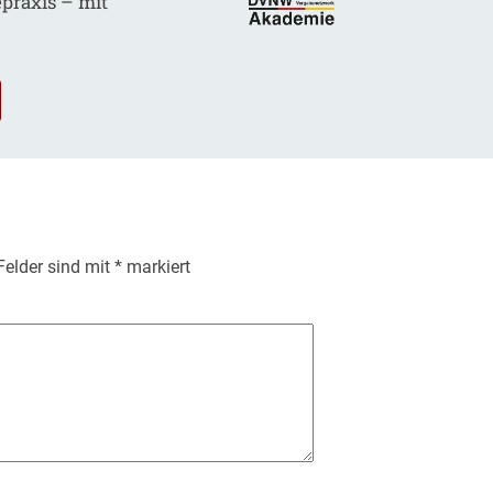
epraxis – mit
.
 Felder sind mit
*
markiert