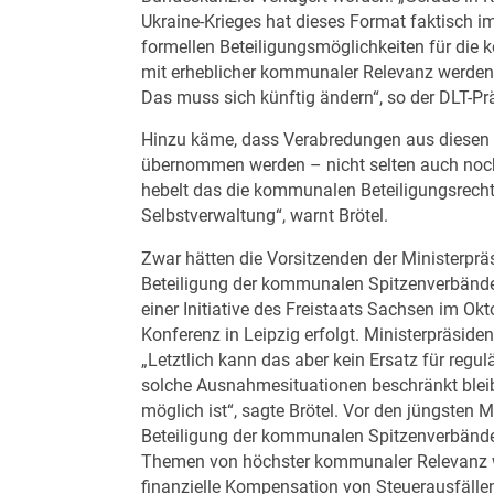
Ukraine-Krieges hat dieses Format faktisch 
formellen Beteiligungsmöglichkeiten für di
mit erheblicher kommunaler Relevanz werden
Das muss sich künftig ändern“, so der DLT-Pr
Hinzu käme, dass Verabredungen aus diesen
übernommen werden – nicht selten auch noch 
hebelt das die kommunalen Beteiligungsrec
Selbstverwaltung“, warnt Brötel.
Zwar hätten die Vorsitzenden der Ministerprä
Beteiligung der kommunalen Spitzenverbände 
einer Initiative des Freistaats Sachsen im Ok
Konferenz in Leipzig erfolgt. Ministerpräside
„Letztlich kann das aber kein Ersatz für re
solche Ausnahmesituationen beschränkt bleib
möglich ist“, sagte Brötel. Vor den jüngsten 
Beteiligung der kommunalen Spitzenverbände 
Themen von höchster kommunaler Relevanz wie
finanzielle Kompensation von Steuerausfälle