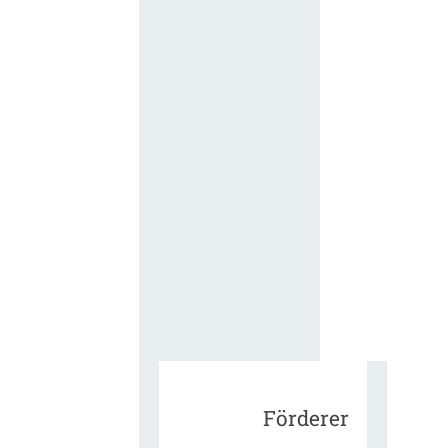
für die
ergänzend
Vertragsbe
gungen vo
IT-
Beschaffu
in der
öffentlich
Verwaltun
Zur Tagu
Förderer