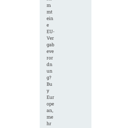
m
mt
ein
e
EU-
Ver
gab
eve
ror
dn
un
g?
Bu
y
Eur
ope
an,
me
hr