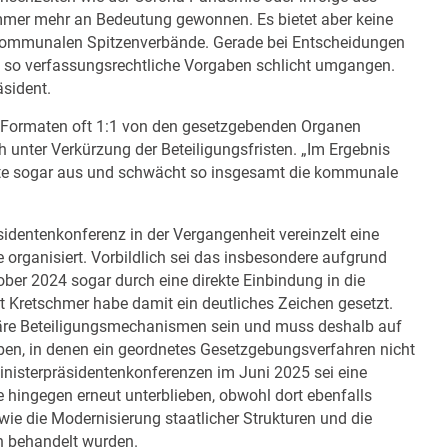
immer mehr an Bedeutung gewonnen. Es bietet aber keine
e kommunalen Spitzenverbände. Gerade bei Entscheidungen
 so verfassungsrechtliche Vorgaben schlicht umgangen.
äsident.
 Formaten oft 1:1 von den gesetzgebenden Organen
unter Verkürzung der Beteiligungsfristen. „Im Ergebnis
hte sogar aus und schwächt so insgesamt die kommunale
sidentenkonferenz in der Vergangenheit vereinzelt eine
organisiert. Vorbildlich sei das insbesondere aufgrund
tober 2024 sogar durch eine direkte Einbindung in die
nt Kretschmer habe damit ein deutliches Zeichen gesetzt.
guläre Beteiligungsmechanismen sein und muss deshalb auf
en, in denen ein geordnetes Gesetzgebungsverfahren nicht
Ministerpräsidentenkonferenzen im Juni 2025 sei eine
hingegen erneut unterblieben, obwohl dort ebenfalls
 die Modernisierung staatlicher Strukturen und die
n behandelt wurden.