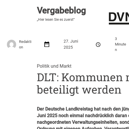
Vergabeblog
Vergabeblog
„Hier lesen Sie es zuerst“
„Hier lesen Sie es zuerst“
Stellenmarkt
Autor:innen
Über den Vergabeblo
3
27. Juni
Redakti
Minute
on
2025
n
Politik und Markt
DLT: Kommunen 
beteiligt werden
Der Deutsche Landkreistag hat nach den jün
Juni 2025 noch einmal nachdrücklich daran 
nachgeordneten Verwaltungseinheiten, sonde
Ordnung mit eigenen Aufgaben, Verantwortl