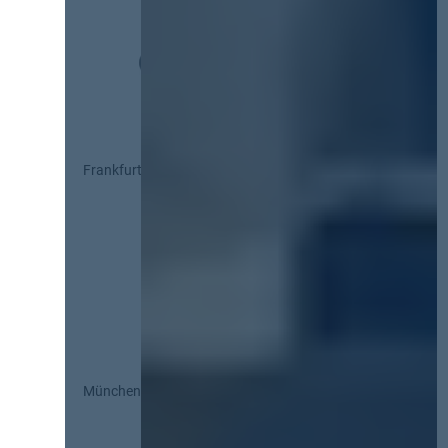
Frankfurt
München