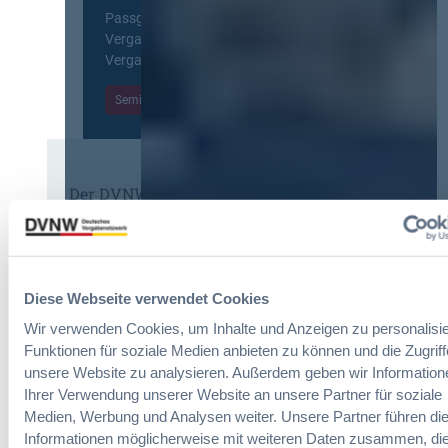
r
o
f
Passgenaue Seminare für
V
p
o
Vergabepraktikerinnen und
e
e
r
Vergabepraktiker.
r
a
m
g
n
Seminare entdecken
s
a
,
e
b
m
i
e
e
t
u
h
E
n
Der DVNW Stellenmarkt
r
i
d
V
n
Ingenieur/-in Architektur / Bau
A
e
f
(m/w/d)
u
r
ü
s
h
h
b
Diese Webseite verwendet Cookies
a
r
a
n
Wir verwenden Cookies, um Inhalte und Anzeigen zu personalisie
u
u
Vergabemanager (m/w/d)
d
Funktionen für soziale Medien anbieten zu können und die Zugriff
n
d
l
unsere Website zu analysieren. Außerdem geben wir Information
g
e
u
Ihrer Verwendung unserer Website an unsere Partner für soziale
:
r
n
Medien, Werbung und Analysen weiter. Unsere Partner führen di
B
T
g
Referent*in Vergabe und
M
Informationen möglicherweise mit weiteren Daten zusammen, die
a
,