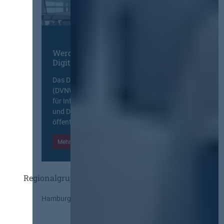
Werden Sie Mitglied im
Digitalen Netzwerk
Das Deutsche Vergabenetzwerk
(DVNW) ist eine exklusive Plattform
für Information, Wissensaustausch
und Diskurs zwischen allen am
öffentlichen Markt beteiligten Kräften.
Mehr Informationen
Einloggen
Regionalgruppen
Hamburg