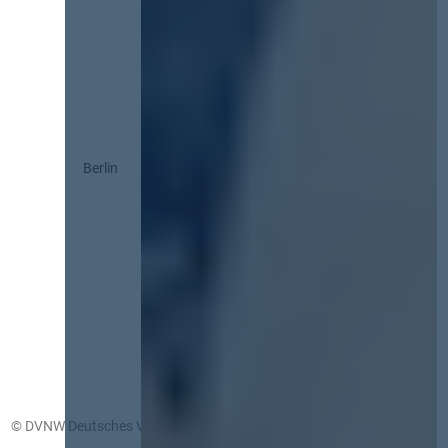
Berlin
© DVNW Deutsches Vergabenetzwerk GmbH