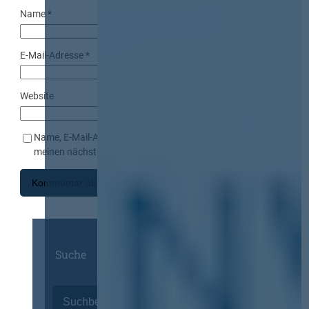
Name
*
E-Mail-Adresse
*
Website
Name, E-Mail-Adresse und Website in diesem Browser für
meinen nächsten Kommentar speichern.
Suche