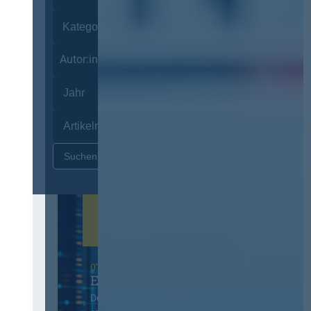
Autor:innen
Zurücksetzen
07. Oktober 2026 in Berlin
EVB-IT Thementag
Der Thementag für die