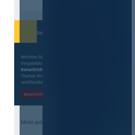
Immer informiert bleiben!
Möchten Sie keine Neuigkeiten aus dem
Vergabeblog verpassen? Per
E-Mail
Benachrichtigung
erhalten sie eine Nachricht zu
Themen Ihrer Wahl, sobald neue Beiträge
veröffentlicht werden.
Benachrichtigungen aktivieren
Meist gelesene Beiträge des Monats