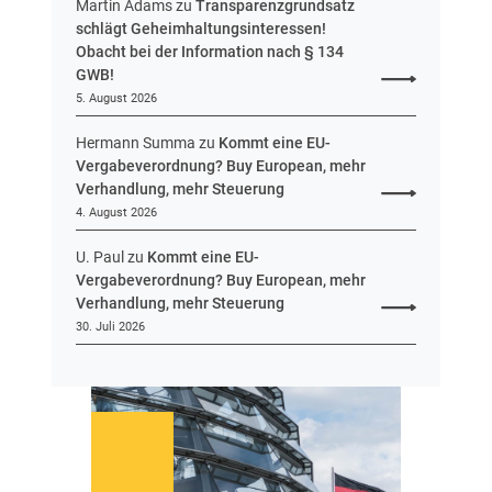
Martin Adams
zu
Transparenzgrundsatz
e
schlägt Geheimhaltungsinteressen!
i
Obacht bei der Information nach § 134
n
GWB!
H
5. August 2026
e
s
Hermann Summa
zu
Kommt eine EU-
s
Vergabeverordnung? Buy European, mehr
e
Verhandlung, mehr Steuerung
n
4. August 2026
U. Paul
zu
Kommt eine EU-
Vergabeverordnung? Buy European, mehr
Verhandlung, mehr Steuerung
30. Juli 2026