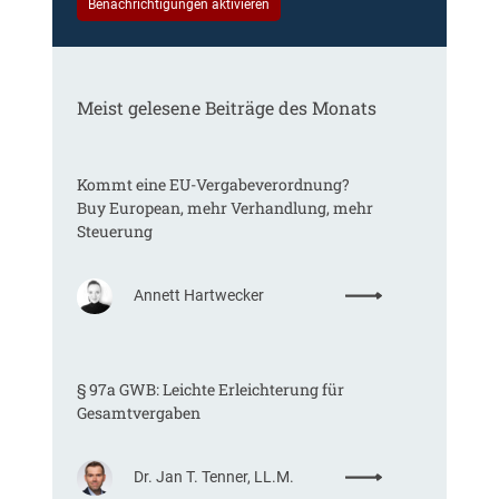
Benachrichtigungen aktivieren
Meist gelesene Beiträge des Monats
Kommt eine EU-Vergabeverordnung?
Buy European, mehr Verhandlung, mehr
Steuerung
:
Annett Hartwecker
K
o
m
§ 97a GWB: Leichte Erleichterung für
m
Gesamtvergaben
t
e
i
:
Dr. Jan T. Tenner, LL.M.
n