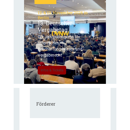
12. & 13. November 2026 in
Berlin
13. Deutscher
Vergabetag
Der Jahreskongress für
öffentliches
Beschaffungswesen und
Vergaberecht
Infos & Tickets
Förderer