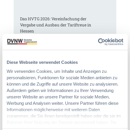
§
e
9
E
7
U
Das HVTG 2026: Vereinfachung der
a
-
Vergabe und Ausbau der Tariftreue in
G
V
Hessen
W
e
B
r
:
g
:
Dr. Peter Braun
L
a
D
e
b
a
i
Diese Webseite verwendet Cookies
e
s
c
v
Wir verwenden Cookies, um Inhalte und Anzeigen zu
H
h
e
personalisieren, Funktionen für soziale Medien anbieten zu
V
t
r
können und die Zugriffe auf unsere Website zu analysieren.
T
e
o
Außerdem geben wir Informationen zu Ihrer Verwendung
G
E
r
2
unserer Website an unsere Partner für soziale Medien,
r
d
0
Werbung und Analysen weiter. Unsere Partner führen diese
l
n
2
Informationen möglicherweise mit weiteren Daten
e
u
6
zusammen, die Sie ihnen bereitgestellt haben oder die sie im
i
n
:
Rahmen Ihrer Nutzung der Dienste gesammelt haben. Sie
c
g
V
h
geben Einwilligung zu unseren Cookies, wenn Sie unsere
?