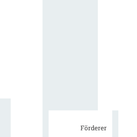
für die
ergänzend
Vertragsbe
gungen vo
IT-
Beschaffu
in der
öffentlich
Verwaltun
Zur Tagu
Förderer