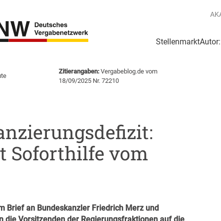
AK
Stellenmarkt
Autor
g
Login Netzwerk
Zitierangaben:
Vergabeblog.de vom
te
18/09/2025 Nr. 72210
zierungsdefizit:
t Soforthilfe vom
em Brief an Bundeskanzler Friedrich Merz und
n die Vorsitzenden der Regierungsfraktionen auf die