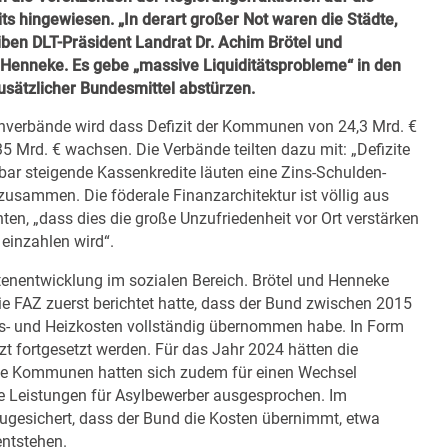
s hingewiesen. „In derart großer Not waren die Städte,
ben DLT-Präsident Landrat Dr. Achim Brötel und
r Henneke.
Es gebe „massive Liquiditätsprobleme“ in den
usätzlicher Bundesmittel abstürzen.
verbände wird dass Defizit der Kommunen von 24,3 Mrd. €
5 Mrd. € wachsen. Die Verbände teilten dazu mit: „Defizite
bar steigende Kassenkredite läuten eine Zins-Schulden-
zusammen. Die föderale Finanzarchitektur ist völlig aus
ten, „dass dies die große Unzufriedenheit vor Ort verstärken
einzahlen wird“.
stenentwicklung im sozialen Bereich. Brötel und Henneke
ie FAZ zuerst berichtet hatte
, dass der Bund zwischen 2015
ts- und Heizkosten vollständig übernommen habe. In Form
zt fortgesetzt werden. Für das Jahr 2024 hätten die
ie Kommunen hatten sich zudem für einen Wechsel
ie Leistungen für Asylbewerber ausgesprochen. Im
ugesichert, dass der Bund die Kosten übernimmt, etwa
entstehen.