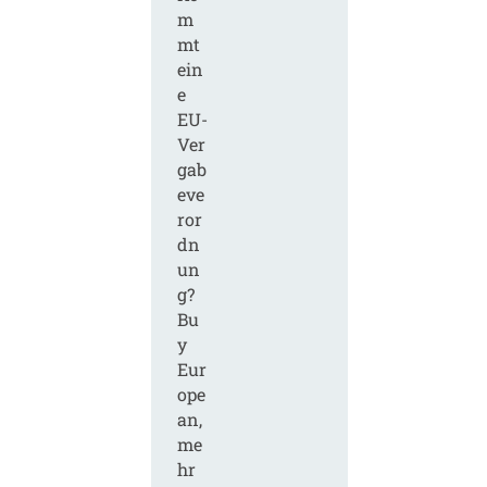
m
mt
ein
e
EU-
Ver
gab
eve
ror
dn
un
g?
Bu
y
Eur
ope
an,
me
hr