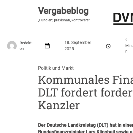
Vergabeblog
Vergabeblog
„Hier lesen Sie es zuerst“
„Fundiert, praxisnah, kontrovers“
Stellenmarkt
Autor:innen
Über den Vergabeblo
2
18. September
Redakti
Minu
on
2025
n
Politik und Markt
Kommunales Finan
DLT fordert forder
Kanzler
Der Deutsche Landkreistag (DLT) hat in ein
Bundesfinanzminister Lars Klingbeil sowie a