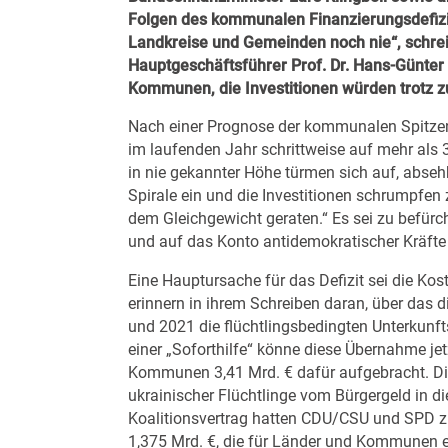
Folgen des kommunalen Finanzierungsdefizit
Landkreise und Gemeinden noch nie“, schrei
Hauptgeschäftsführer Prof. Dr. Hans-Günte
Kommunen, die Investitionen würden trotz z
Nach einer Prognose der kommunalen Spitzen
im laufenden Jahr schrittweise auf mehr als 3
in nie gekannter Höhe türmen sich auf, abseh
Spirale ein und die Investitionen schrumpfen 
dem Gleichgewicht geraten.“ Es sei zu befürch
und auf das Konto antidemokratischer Kräfte 
Eine Hauptursache für das Defizit sei die Ko
erinnern in ihrem Schreiben daran,
über das d
und 2021 die flüchtlingsbedingten Unterkunf
einer „Soforthilfe“ könne diese Übernahme jet
Kommunen 3,41 Mrd. € dafür aufgebracht. D
ukrainischer Flüchtlinge vom Bürgergeld in d
Koalitionsvertrag hatten CDU/CSU und SPD z
1,375 Mrd. €, die für Länder und Kommunen 