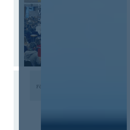
Berlin
13. Deutscher
Vergabetag
Der Jahreskongress für
öffentliches
Beschaffungswesen und
Vergaberecht
Infos & Tickets
Förderer