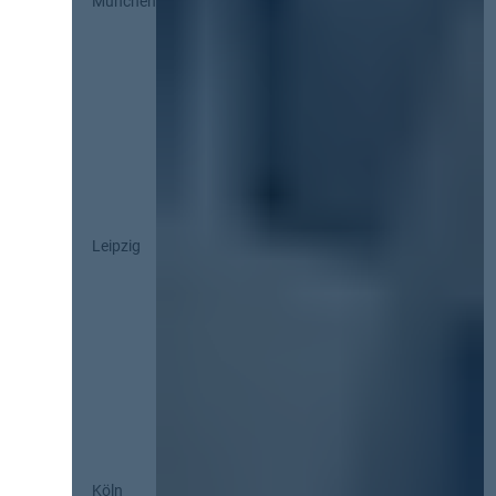
München
Leipzig
Köln