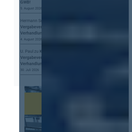
GWB!
5. August 2026
Hermann Summa
zu
Kommt eine EU-
Vergabeverordnung? Buy European, mehr
Verhandlung, mehr Steuerung
4. August 2026
U. Paul
zu
Kommt eine EU-
Vergabeverordnung? Buy European, mehr
Verhandlung, mehr Steuerung
30. Juli 2026