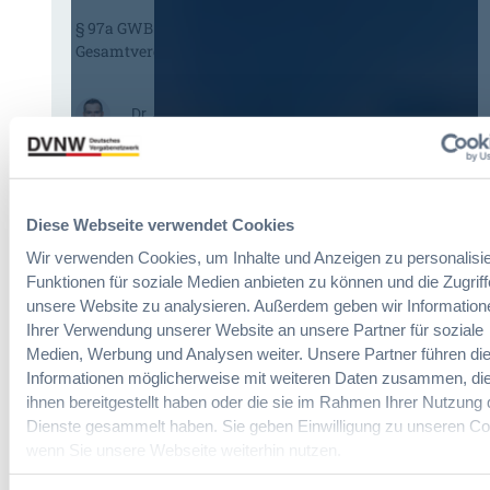
s
-
§ 97a GWB: Leichte Erleichterung für
H
V
Gesamtvergaben
V
e
T
r
G
g
:
Dr. Jan T. Tenner, LL.M.
2
a
§
0
b
9
2
e
7
6
v
a
:
e
Diese Webseite verwendet Cookies
G
V
r
W
e
Wir verwenden Cookies, um Inhalte und Anzeigen zu personalisie
o
B
r
Funktionen für soziale Medien anbieten zu können und die Zugriff
r
:
e
unsere Website zu analysieren. Außerdem geben wir Information
d
L
i
Ihrer Verwendung unserer Website an unsere Partner für soziale
n
e
n
Medien, Werbung und Analysen weiter. Unsere Partner führen di
u
i
f
n
Informationen möglicherweise mit weiteren Daten zusammen, die
c
a
g
ihnen bereitgestellt haben oder die sie im Rahmen Ihrer Nutzung 
h
c
?
Dienste gesammelt haben. Sie geben Einwilligung zu unseren Co
t
h
B
wenn Sie unsere Webseite weiterhin nutzen.
e
u
u
E
n