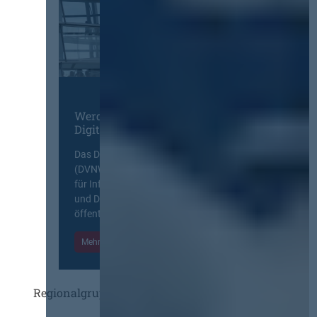
Werden Sie Mitglied im
Digitalen Netzwerk
Das Deutsche Vergabenetzwerk
(DVNW) ist eine exklusive Plattform
für Information, Wissensaustausch
und Diskurs zwischen allen am
öffentlichen Markt beteiligten Kräften.
Mehr Informationen
Einloggen
Regionalgruppen