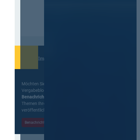
Immer informiert bleiben!
Möchten Sie keine Neuigkeiten aus dem
Vergabeblog verpassen? Per
E-Mail
Benachrichtigung
erhalten sie eine Nachricht zu
Themen Ihrer Wahl, sobald neue Beiträge
veröffentlicht werden.
Benachrichtigungen aktivieren