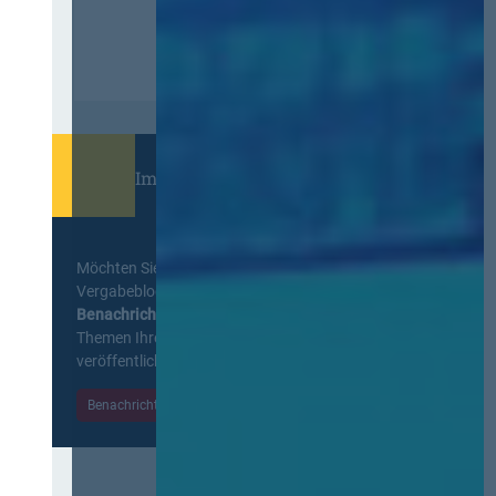
Immer informiert bleiben!
Möchten Sie keine Neuigkeiten aus dem
Vergabeblog verpassen? Per
E-Mail
Benachrichtigung
erhalten sie eine Nachricht zu
Themen Ihrer Wahl, sobald neue Beiträge
veröffentlicht werden.
Benachrichtigungen aktivieren