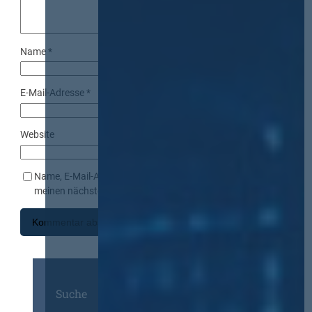
Name
*
E-Mail-Adresse
*
Website
Name, E-Mail-Adresse und Website in diesem Browser für
meinen nächsten Kommentar speichern.
Suche