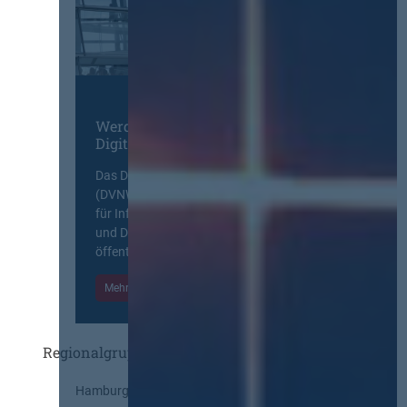
Werden Sie Mitglied im
Digitalen Netzwerk
Das Deutsche Vergabenetzwerk
(DVNW) ist eine exklusive Plattform
für Information, Wissensaustausch
und Diskurs zwischen allen am
öffentlichen Markt beteiligten Kräften.
Mehr Informationen
Einloggen
Regionalgruppen
Hamburg