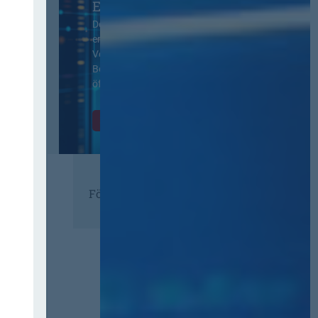
EVB-IT Thementag
Der Thementag für die
ergänzenden
Vertragsbedingungen von IT-
Beschaffung in der
öffentlichen Verwaltung
Zur Tagung
Förderer