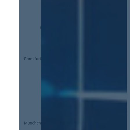
Frankfurt
München