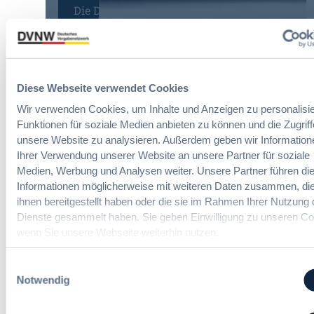
n
Die DVNW Akademie
n
u
f
g
r
a
Passgenaue Seminare für
f
o
c
Vergabepraktikerinnen und
ü
p
h
Vergabepraktiker.
r
e
u
G
a
Diese Webseite verwendet Cookies
Seminare entdecken
n
e
n
g
Wir verwenden Cookies, um Inhalte und Anzeigen zu personalisie
s
,
d
Funktionen für soziale Medien anbieten zu können und die Zugriff
a
m
e
unsere Website zu analysieren. Außerdem geben wir Information
m
e
r
Ihrer Verwendung unserer Website an unsere Partner für soziale
t
Der DVNW Stellenmarkt
h
V
Medien, Werbung und Analysen weiter. Unsere Partner führen di
v
r
e
Ingenieur/-in Architektur / Bau
e
Informationen möglicherweise mit weiteren Daten zusammen, die
V
r
(m/w/d)
r
ihnen bereitgestellt haben oder die sie im Rahmen Ihrer Nutzung 
e
g
g
Dienste gesammelt haben. Sie geben Einwilligung zu unseren Co
r
a
a
wenn Sie unsere Webseite weiterhin nutzen.
h
b
b
a
e
e
Vergabemanager (m/w/d)
n
Einwilligungsauswahl
u
n
d
Notwendig
n
l
d
u