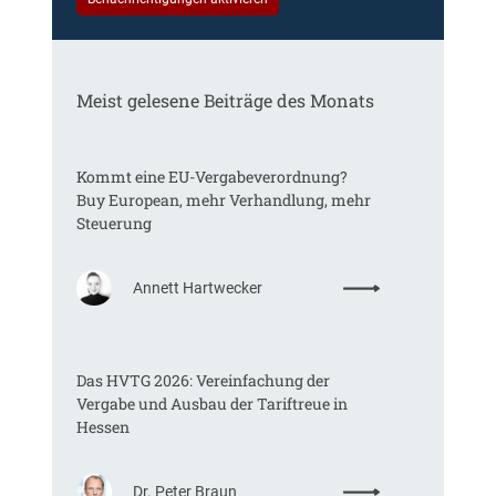
Meist gelesene Beiträge des Monats
Kommt eine EU-Vergabeverordnung?
Buy European, mehr Verhandlung, mehr
Steuerung
:
Annett Hartwecker
K
o
m
Das HVTG 2026: Vereinfachung der
m
Vergabe und Ausbau der Tariftreue in
t
Hessen
e
i
n
:
Dr. Peter Braun
e