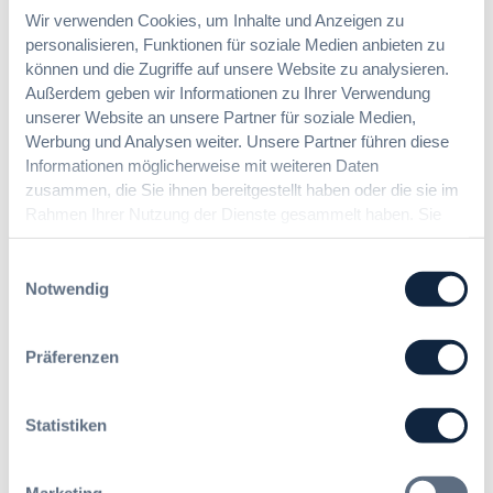
t
h
B
Wir verwenden Cookies, um Inhalte und Anzeigen zu
e
u
u
personalisieren, Funktionen für soziale Medien anbieten zu
E
n
y
können und die Zugriffe auf unsere Website zu analysieren.
r
g
E
Außerdem geben wir Informationen zu Ihrer Verwendung
l
Die DVNW Akademie
d
u
unserer Website an unsere Partner für soziale Medien,
e
e
r
Werbung und Analysen weiter. Unsere Partner führen diese
i
Passgenaue Seminare für
r
o
Informationen möglicherweise mit weiteren Daten
c
Vergabepraktikerinnen und
V
p
zusammen, die Sie ihnen bereitgestellt haben oder die sie im
h
Vergabepraktiker.
e
e
t
Rahmen Ihrer Nutzung der Dienste gesammelt haben. Sie
r
a
Seminare entdecken
e
geben Einwilligung zu unseren Cookies, wenn Sie unsere
g
n
r
Webseite weiterhin nutzen.
a
Einwilligungsauswahl
,
u
b
Notwendig
m
n
e
e
g
u
Der DVNW Stellenmarkt
h
f
Präferenzen
n
r
ü
Ingenieur/-in Architektur / Bau
d
V
r
(m/w/d)
A
e
G
Statistiken
u
r
e
s
h
s
b
a
a
Marketing