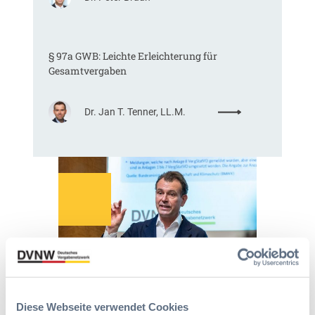
D
E
a
U
s
-
§ 97a GWB: Leichte Erleichterung für
H
V
Gesamtvergaben
V
e
T
r
G
g
:
Dr. Jan T. Tenner, LL.M.
2
a
§
0
b
9
2
e
7
6
v
a
:
e
G
V
r
W
e
o
B
r
r
:
e
d
L
i
n
e
n
u
i
f
n
c
a
g
h
Diese Webseite verwendet Cookies
c
?