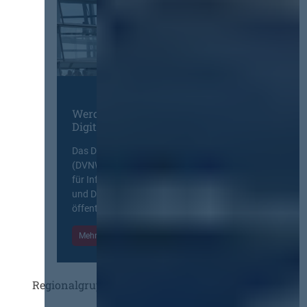
Werden Sie Mitglied im
Digitalen Netzwerk
Das Deutsche Vergabenetzwerk
(DVNW) ist eine exklusive Plattform
für Information, Wissensaustausch
und Diskurs zwischen allen am
öffentlichen Markt beteiligten Kräften.
Mehr Informationen
Einloggen
Regionalgruppen