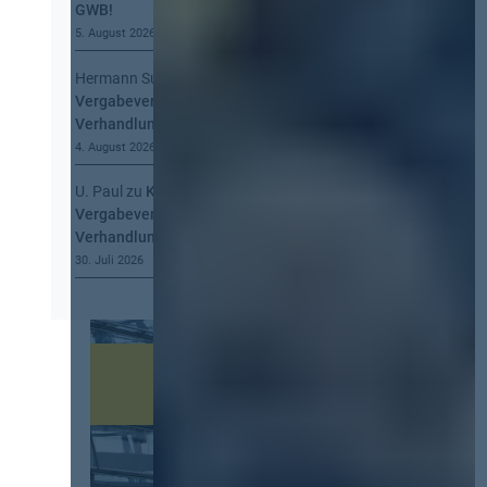
GWB!
5. August 2026
Hermann Summa
zu
Kommt eine EU-
Vergabeverordnung? Buy European, mehr
Verhandlung, mehr Steuerung
4. August 2026
U. Paul
zu
Kommt eine EU-
Vergabeverordnung? Buy European, mehr
Verhandlung, mehr Steuerung
30. Juli 2026