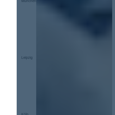
München
Leipzig
Köln