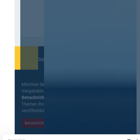
Immer informiert bleiben!
Möchten Sie keine Neuigkeiten aus dem
Vergabeblog verpassen? Per
E-Mail
Benachrichtigung
erhalten sie eine Nachricht zu
Themen Ihrer Wahl, sobald neue Beiträge
veröffentlicht werden.
Benachrichtigungen aktivieren