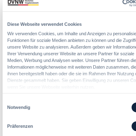
Meist gelesene Beiträge des Monats
Diese Webseite verwendet Cookies
Kommt eine EU-Vergabeverordnung?
Wir verwenden Cookies, um Inhalte und Anzeigen zu personalisie
Buy European, mehr Verhandlung, mehr
Funktionen für soziale Medien anbieten zu können und die Zugriff
Steuerung
unsere Website zu analysieren. Außerdem geben wir Information
Ihrer Verwendung unserer Website an unsere Partner für soziale
Medien, Werbung und Analysen weiter. Unsere Partner führen di
:
Annett Hartwecker
Informationen möglicherweise mit weiteren Daten zusammen, die
K
ihnen bereitgestellt haben oder die sie im Rahmen Ihrer Nutzung 
o
Dienste gesammelt haben. Sie geben Einwilligung zu unseren Co
m
wenn Sie unsere Webseite weiterhin nutzen.
Das HVTG 2026: Vereinfachung der
m
Vergabe und Ausbau der Tariftreue in
t
Hessen
Einwilligungsauswahl
e
Notwendig
i
n
:
Dr. Peter Braun
e
D
Präferenzen
E
a
U