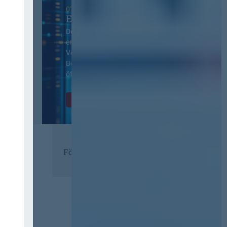
07. Oktober 2026 in Berlin
EVB-IT Thementag
Der Thementag für die
ergänzenden
Vertragsbedingungen von IT-
Beschaffung in der
öffentlichen Verwaltung
Zur Tagung
Förderer