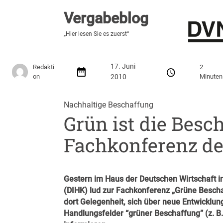
Vergabeblog
Vergabeblog
„Fundiert, praxisnah, kontrovers“
„Hier lesen Sie es zuerst“
Stellenmarkt
Autor:innen
Über den Vergabeblo
17. Juni
Redakti
2
on
2010
Minuten
Nachhaltige Beschaffung
Grün ist die Besc
Fachkonferenz d
Gestern im Haus der Deutschen Wirtschaft i
(DIHK) lud zur Fachkonferenz „Grüne Besch
dort Gelegenheit, sich über neue Entwickl
Handlungsfelder “grüner Beschaffung” (z. B