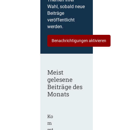
Themen Ihrer
Wahl, sobald neue
Beiträge
veröffentlicht
werden.
Benachrichtigungen aktivieren
Meist
gelesene
Beiträge des
Monats
Ko
m
mt