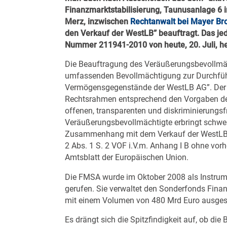
Finanzmarktstabilisierung, Taunusanlage 6
Merz, inzwischen
Rechtanwalt
bei Mayer Bro
den Verkauf der WestLB” beauftragt. Das je
Nummer 211941-2010 von heute, 20. Juli, he
Die Beauftragung des Veräußerungsbevollmäc
umfassenden Bevollmächtigung zur Durchfüh
Vermögensgegenstände der WestLB AG”. Der 
Rechtsrahmen entsprechend den Vorgaben de
offenen, transparenten und diskriminierungsf
Veräußerungsbevollmächtigte erbringt schwer
Zusammenhang mit dem Verkauf der WestLB AG
2 Abs. 1 S. 2 VOF i.V.m. Anhang I B ohne vo
Amtsblatt der Europäischen Union.
Die FMSA wurde im Oktober 2008 als Instrum
gerufen. Sie verwaltet den Sonderfonds Finan
mit einem Volumen von 480 Mrd Euro ausgest
Es drängt sich die Spitzfindigkeit auf, ob d