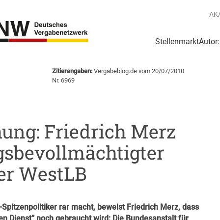
AK
Stellenmarkt
Autor
g
Login Netzwerk
Zitierangaben:
Vergabeblog.de vom 20/07/2010
Nr. 6969
hung: Friedrich Merz
sbevollmächtigter
der WestLB
pitzenpolitiker rar macht, beweist Friedrich Merz, dass
 Dienst” noch gebraucht wird: Die Bundesanstalt für