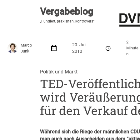
Vergabeblog
Vergabeblog
„Fundiert, praxisnah, kontrovers“
„Fundiert, praxisnah, kontrovers“
Stellenmarkt
Autor:innen
Über den Vergabeblo
2
20. Juli
Marco
Minute
Junk
2010
n
Politik und Markt
TED-Veröffentlic
wird Veräußerung
für den Verkauf 
Während sich die Riege der männlichen CDU-S
man auch nach Ausscheiden aus dem “aktiven