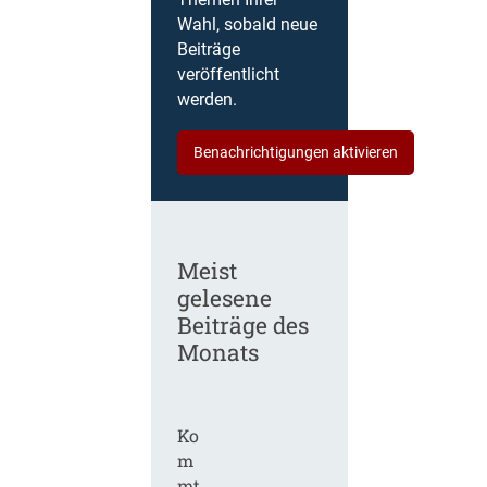
Themen Ihrer
Wahl, sobald neue
Beiträge
veröffentlicht
werden.
Benachrichtigungen aktivieren
Meist
gelesene
Beiträge des
Monats
Ko
m
mt