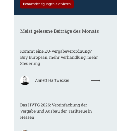
Benachrichtigungen aktivieren
Meist gelesene Beiträge des Monats
Kommt eine EU-Vergabeverordnung?
Buy European, mehr Verhandlung, mehr
Steuerung
:
Annett Hartwecker
K
o
m
Das HVTG 2026: Vereinfachung der
m
Vergabe und Ausbau der Tariftreue in
t
Hessen
e
i
n