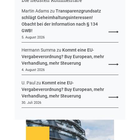
e
e
n
n
Martin Adams
zu
Transparenzgrundsatz
e
schlägt Geheimhaltungsinteressen!
n
Obacht bei der Information nach § 134
t
GWB!
w
5. August 2026
u
r
Hermann Summa
zu
Kommt eine EU-
f
Vergabeverordnung? Buy European, mehr
v
Verhandlung, mehr Steuerung
o
4. August 2026
r
U. Paul
zu
Kommt eine EU-
Vergabeverordnung? Buy European, mehr
Verhandlung, mehr Steuerung
30. Juli 2026