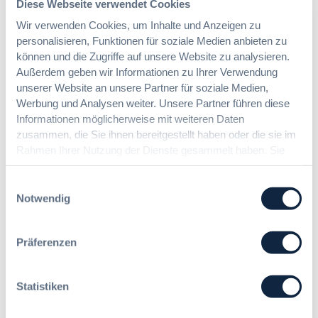
Diese Webseite verwendet Cookies
n
:
Dr. Peter Braun
e
Wir verwenden Cookies, um Inhalte und Anzeigen zu
D
E
personalisieren, Funktionen für soziale Medien anbieten zu
a
U
können und die Zugriffe auf unsere Website zu analysieren.
s
-
Außerdem geben wir Informationen zu Ihrer Verwendung
§ 97a GWB: Leichte Erleichterung für
H
V
unserer Website an unsere Partner für soziale Medien,
Gesamtvergaben
V
e
Werbung und Analysen weiter. Unsere Partner führen diese
T
r
Informationen möglicherweise mit weiteren Daten
G
g
zusammen, die Sie ihnen bereitgestellt haben oder die sie im
:
Dr. Jan T. Tenner, LL.M.
2
a
Rahmen Ihrer Nutzung der Dienste gesammelt haben. Sie
§
0
b
geben Einwilligung zu unseren Cookies, wenn Sie unsere
9
2
e
Webseite weiterhin nutzen.
7
Einwilligungsauswahl
6
v
a
Notwendig
:
e
G
V
r
W
e
o
B
Präferenzen
r
r
:
e
d
L
i
n
e
Statistiken
n
u
i
f
n
c