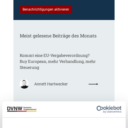
Benachrichtigungen aktivieren
Meist gelesene Beiträge des Monats
Kommt eine EU-Vergabeverordnung?
Buy European, mehr Verhandlung, mehr
Steuerung
:
Annett Hartwecker
K
o
m
Das HVTG 2026: Vereinfachung der
m
Vergabe und Ausbau der Tariftreue in
t
Hessen
e
i