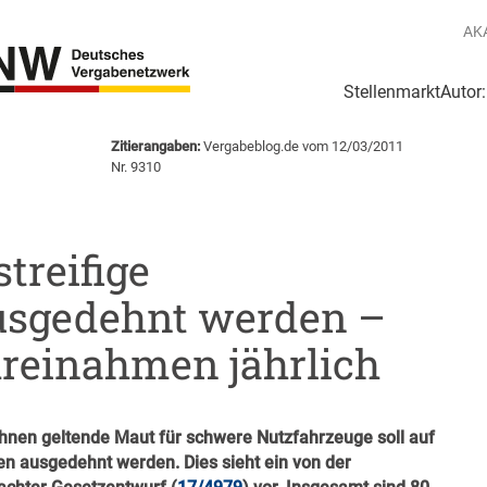
AK
Stellenmarkt
Autor
g
Login Netzwerk
Zitierangaben:
Vergabeblog.de vom 12/03/2011
Nr. 9310
streifige
usgedehnt werden –
reinahmen jährlich
ahnen geltende Maut für schwere Nutzfahrzeuge soll auf
en ausgedehnt werden. Dies sieht ein von der