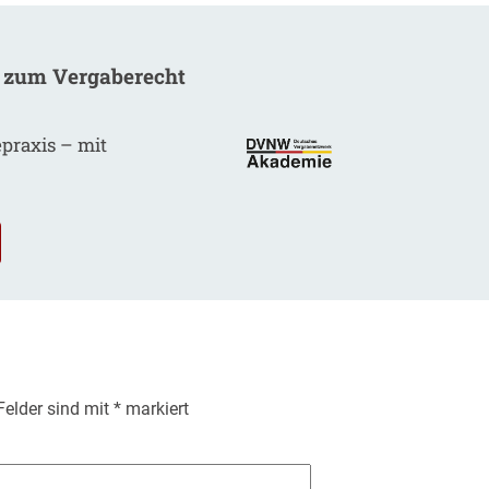
 zum Vergaberecht
epraxis – mit
.
 Felder sind mit
*
markiert