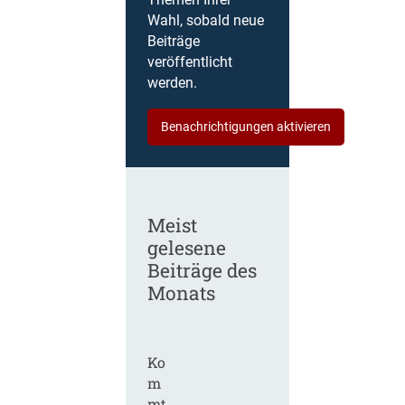
Themen Ihrer
Wahl, sobald neue
Beiträge
veröffentlicht
werden.
Benachrichtigungen aktivieren
Meist
gelesene
Beiträge des
Monats
Ko
m
mt