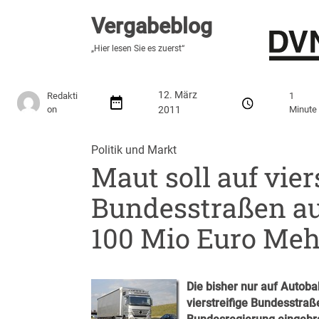
Vergabeblog
Vergabeblog
„Fundiert, praxisnah, kontrovers“
„Hier lesen Sie es zuerst“
Stellenmarkt
Autor:innen
Über den Vergabeblo
12. März
Redakti
1
on
2011
Minute
Politik und Markt
Maut soll auf vier
Bundesstraßen a
100 Mio Euro Meh
Die bisher nur auf Autob
vierstreifige Bundesstraß