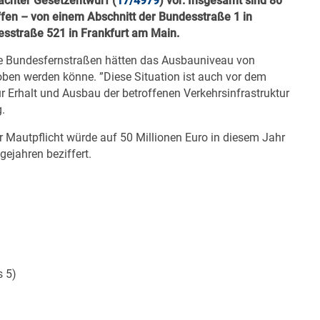
achter Gesetzentwurf (
17/4979
) vor. Insgesamt sind 80
ffen – von einem Abschnitt der Bundesstraße 1 in
esstraße 521 in Frankfurt am Main.
ele Bundesfernstraßen hätten das Ausbauniveau von
oben werden könne. ”Diese Situation ist auch vor dem
r Erhalt und Ausbau der betroffenen Verkehrsinfrastruktur
.
Mautpflicht würde auf 50 Millionen Euro in diesem Jahr
gejahren beziffert.
s 5)