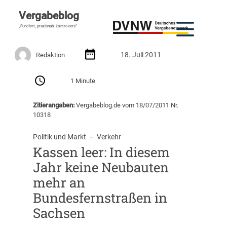
Vergabeblog
„Fundiert, praxisnah, kontrovers“
18. Juli 2011
Redaktion
1 Minute
Zitierangaben:
Vergabeblog.de vom 18/07/2011 Nr.
10318
Politik und Markt
  –  
Verkehr
Kassen leer: In diesem
Jahr keine Neubauten
mehr an
Bundesfernstraßen in
Sachsen