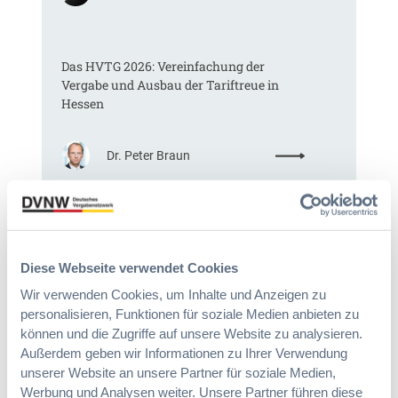
K
o
m
Das HVTG 2026: Vereinfachung der
m
Vergabe und Ausbau der Tariftreue in
t
Hessen
e
i
n
:
Dr. Peter Braun
e
D
E
a
U
s
-
§ 97a GWB: Leichte Erleichterung für
H
V
Gesamtvergaben
V
e
T
Diese Webseite verwendet Cookies
r
G
g
Wir verwenden Cookies, um Inhalte und Anzeigen zu
:
Dr. Jan T. Tenner, LL.M.
2
a
personalisieren, Funktionen für soziale Medien anbieten zu
§
0
b
können und die Zugriffe auf unsere Website zu analysieren.
9
2
e
Außerdem geben wir Informationen zu Ihrer Verwendung
7
6
v
unserer Website an unsere Partner für soziale Medien,
a
:
e
Werbung und Analysen weiter. Unsere Partner führen diese
G
V