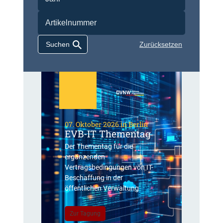
Zurücksetzen
07. Oktober 2026 in Berlin
EVB-IT Thementag
Der Thementag für die
ergänzenden
Vertragsbedingungen von IT-
Beschaffung in der
öffentlichen Verwaltung
Zur Tagung