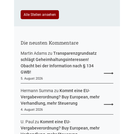
u
e
e
u
i
Alle Stellen ansehen
e
n
r
H
u
e
n
s
g
Die neusten Kommentare
s
e
Martin Adams
zu
Transparenzgrundsatz
n
schlägt Geheimhaltungsinteressen!
Obacht bei der Information nach § 134
GWB!
5. August 2026
Hermann Summa
zu
Kommt eine EU-
Vergabeverordnung? Buy European, mehr
Verhandlung, mehr Steuerung
4. August 2026
U. Paul
zu
Kommt eine EU-
Vergabeverordnung? Buy European, mehr