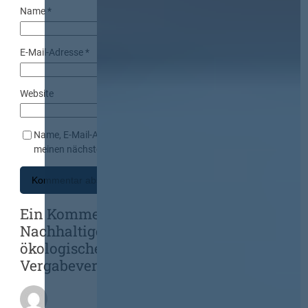
Name
*
E-Mail-Adresse
*
Website
Name, E-Mail-Adresse und Website in diesem Browser für
meinen nächsten Kommentar speichern.
Ein Kommentar zu „Neue Serie:
Nachhaltige Beschaffung – soziale und
ökologische Kriterien im
Vergabeverfahren“