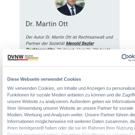
Dr. Martin Ott
Der Autor Dr. Martin Ott ist Rechtsanwalt und
Partner der Sozietät
Menold Bezler
Rechtsanwälte
, Stuttgart. Herr Dr. Ott berät
und vertritt bundesweit in erster Linie
öffentliche Auftraggeber umfassend bei der
Konzeption und Abwicklung von
Beschaffungsvorhaben. Auf der Basis weit
Diese Webseite verwendet Cookies
gefächerter Branchenkenntnis liegt ein
zentraler Schwerpunkt in der Gestaltung
Wir verwenden Cookies, um Inhalte und Anzeigen zu personalisie
effizienter und flexibler Vergabeverfahren.
Funktionen für soziale Medien anbieten zu können und die Zugriff
Daneben vertritt Herr Dr. Ott die Interessen
unsere Website zu analysieren. Außerdem geben wir Information
der öffentlichen Hand in
Ihrer Verwendung unserer Website an unsere Partner für soziale
Nachprüfungsverfahren. Er unterrichtet das
Medien, Werbung und Analysen weiter. Unsere Partner führen di
Vergaberecht an der DHBW und der VWA in
Informationen möglicherweise mit weiteren Daten zusammen, die
Stuttgart, tritt als Referent in Seminaren auf
ihnen bereitgestellt haben oder die sie im Rahmen Ihrer Nutzung 
und ist Autor zahlreicher Fachveröffentlichen.
Dienste gesammelt haben. Sie geben Einwilligung zu unseren Co