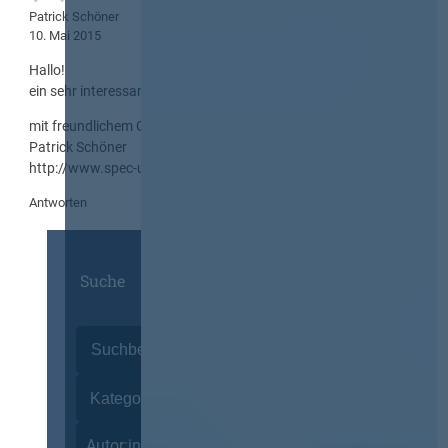
Patrick Schöner
10. Mai 2015
Hallo!
ein sehr interessanter und hilfreicher Artikel. Vielen Dank
mit freundlichem Gruss
Patrick Schöner
http://www.spec-ug.com
Antworten
Suche
Autor:innen