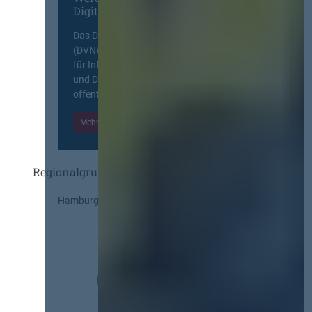
Digitalen Netzwerk
Das Deutsche Vergabenetzwerk
(DVNW) ist eine exklusive Plattform
für Information, Wissensaustausch
und Diskurs zwischen allen am
öffentlichen Markt beteiligten Kräften.
Mehr Informationen
Einloggen
Regionalgruppen
Hamburg