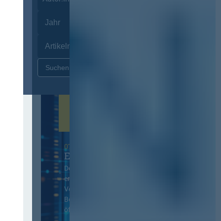
Zurücksetzen
07. Oktober 2026 in Berlin
EVB-IT Thementag
Der Thementag für die
ergänzenden
Vertragsbedingungen von IT-
Beschaffung in der
öffentlichen Verwaltung