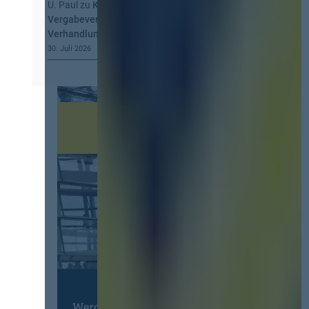
U. Paul
zu
Kommt eine EU-
Vergabeverordnung? Buy European, mehr
Verhandlung, mehr Steuerung
30. Juli 2026
Werden Sie Mitglied im