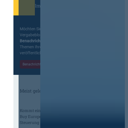
Immer informiert bleiben!
Möchten Sie keine Neuigkeiten aus dem
Vergabeblog verpassen? Per
E-Mail
Benachrichtigung
erhalten sie eine Nachricht zu
Themen Ihrer Wahl, sobald neue Beiträge
veröffentlicht werden.
Benachrichtigungen aktivieren
Meist gelesene Beiträge des Monats
Kommt eine EU-Vergabeverordnung?
Buy European, mehr Verhandlung, mehr
Steuerung