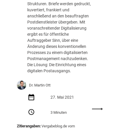
a
Strukturen. Briefe werden gedruckt,
r
O
r
h
kuvertiert, frankiert und
h
L
g
l
anschließend an den beauftragten
a
G
f
e
Postdienstleister übergeben. Mit
n
a
i
voranschreitender Digitalisierung
d
D
l
n
ergibt es für öffentliche
l
ü
t
e
Auftraggeber Sinn, über eine
u
s
s
r
Änderung dieses konventionellen
n
s
p
w
Prozesses zu einem digitalisierten
g
e
f
e
Postmanagement nachzudenken.
s
l
l
t
Die Lösung: Die Einrichtung eines
v
d
i
t
digitalen Postausgangs.
e
o
c
b
r
r
h
e
f
f
t
Dr. Martin Ott
w
a
,
e
e
h
B
n
27. Mai 2021
r
r
e
g
b
e
s
e
:
s
3 Minuten
n
c
s
D
b
m
h
e
i
e
i
Zitierangaben:
Vergabeblog.de vom
l
t
g