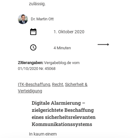
g
u
zulässig.
6
n
/
g
Dr. Martin Ott
2
s
0
p
1. Oktober 2020
)
r
o
:
j
4 Minuten
Z
e
e
k
Zitierangaben:
Vergabeblog.de vom
n
t
01/10/2020 Nr. 45068
t
e
r
n
a
ITK-Beschaffung
, 
Recht
, 
Sicherheit &
l
Verteidigung
e
Digitale Alarmierung –
B
e
zielgerichtete Beschaffung
d
eines sicherheitsrelevanten
a
Kommunikationssystems
r
In kaum einem
f