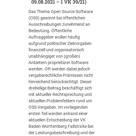
09.08.2021 – 1 VK 39/21)
o
u
Das Thema Open Source Software
r
(OSS) gewinnt bei öffentlichen
c
Ausschreibungen zunehmend an
e
Bedeutung. Öffentliche
-
Auftraggeber wollen häufig
V
aufgrund politischer Zielvorgaben
e
finanziell und organisatorisch
r
unabhängiger von (großen)
g
Anbietern proprietärer Software
a
werden. Oft werden dabei jedoch
b
vergaberechtliche Prämissen nicht
e
hinreichend berücksichtigt. Dieser
n
dreiteilige Beitrag beschäftigt sich
–
mit aktueller Rechtsprechung und
T
aktuellen Problemfeldern rund um
e
OSS-Vergaben. Im vorliegenden
i
ersten Teil werden anhand einer
l
aktuellen Entscheidung der VK
2
Baden-Württemberg Fallstricke bei
:
der Leistungsbeschreibung und der