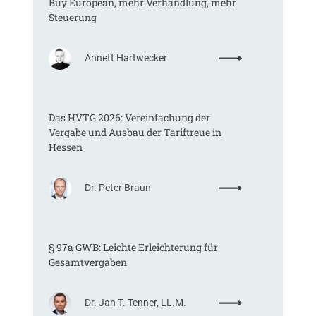
Buy European, mehr Verhandlung, mehr
e
r
Steuerung
s
k
c
e
h
:
n
Annett Hartwecker
l
K
n
.
o
b
v
m
a
.
Das HVTG 2026: Vereinfachung der
m
r
2
Vergabe und Ausbau der Tariftreue in
t
–
3
Hessen
e
K
.
i
e
0
n
i
6
:
Dr. Peter Braun
e
n
.
D
E
g
2
a
U
e
0
s
-
n
2
§ 97a GWB: Leichte Erleichterung für
H
V
e
0
Gesamtvergaben
V
e
r
–
T
r
e
V
G
g
l
K
:
Dr. Jan T. Tenner, LL.M.
2
a
l
1