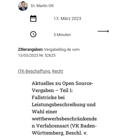
Dr. Martin Ott
13. März 2023
:
5 Minuten
A
k
Zitierangaben:
Vergabeblog.de vom
t
13/03/2023 Nr. 52625
u
e
l
ITK-Beschaffung
, 
Recht
l
Aktuelles zu Open Source-
e
s
Vergaben – Teil 1:
z
Fallstricke bei
u
Leistungsbeschreibung und
O
Wahl einer
p
wettbewerbsbeschränkende
e
n Verfahrensart (VK Baden-
n
Württemberg, Beschl. v.
S