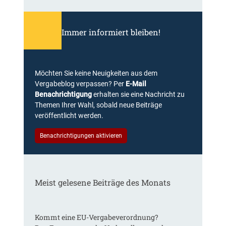
h
e
G
r
e
g
Immer informiert bleiben!
s
a
e
b
t
e
z
n
Möchten Sie keine Neuigkeiten aus dem
e
(
Vergabeblog verpassen? Per
E-Mail
s
V
Benachrichtigung
erhalten sie eine Nachricht zu
l
K
Themen Ihrer Wahl, sobald neue Beiträge
e
R
veröffentlicht werden.
k
h
t
e
Benachrichtigungen aktivieren
ü
i
r
n
e
l
n
a
Meist gelesene Beiträge des Monats
i
n
c
d
h
,
t
Kommt eine EU-Vergabeverordnung?
B
e