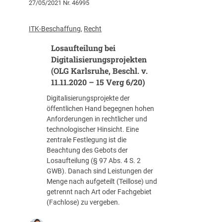
s
27/05/2021 Nr. 46995
t
.
z
i
c
T
v
–
t
h
e
.
B
a
ITK-Beschaffung
, 
Recht
r
i
1
i
l
ä
l
7
Losaufteilung bei
e
e
n
n
.
t
r
Digitalisierungsprojekten
k
a
0
e
P
(OLG Karlsruhe, Beschl. v.
e
h
8
r
o
11.11.2020 – 15 Verg 6/20)
n
m
.
n
s
d
e
Digitalisierungsprojekte der
2
d
t
e
w
öffentlichen Hand begegnen hohen
0
r
a
n
e
Anforderungen in rechtlicher und
2
o
u
V
t
technologischer Hinsicht. Eine
2
h
s
e
t
zentrale Festlegung ist die
–
t
g
r
b
Beachtung des Gebots der
V
A
a
f
e
Losaufteilung (§ 97 Abs. 4 S. 2
e
u
n
a
w
GWB). Danach sind Leistungen der
r
s
g
h
e
Menge nach aufgeteilt (Teillose) und
g
s
:
r
r
getrennt nach Art oder Fachgebiet
5
c
V
e
b
(Fachlose) zu vergeben.
3
h
e
n
(
/
l
r
s