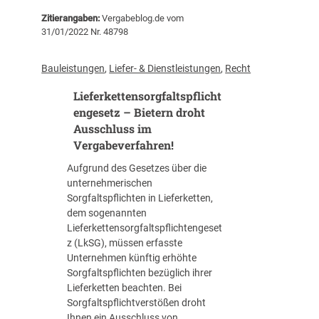
i
u
f
l
Zitierangaben:
Vergabeblog.de vom
r
t
1
31/01/2022 Nr. 48798
I
r
:
d
a
F
e
g
Bauleistungen
, 
Liefer- & Dienstleistungen
, 
Recht
a
n
s
l
Lieferkettensorgfaltspflicht
t
i
l
i
engesetz – Bietern droht
n
s
f
t
Ausschluss im
t
i
e
Vergabeverfahren!
r
k
r
i
Aufgrund des Gesetzes über die
a
e
c
unternehmerischen
t
s
k
Sorgfaltspflichten in Lieferketten,
i
s
e
dem sogenannten
o
e
b
Lieferkettensorgfaltspflichtengeset
n
b
e
z (LkSG), müssen erfasste
v
e
i
Unternehmen künftig erhöhte
o
i
L
Sorgfaltspflichten bezüglich ihrer
n
s
e
Lieferketten beachten. Bei
M
p
i
Sorgfaltspflichtverstößen droht
i
e
s
Ihnen ein Ausschluss von