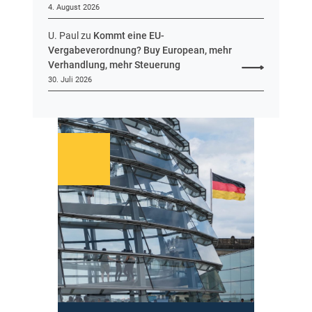
4. August 2026
9
–
U. Paul
zu
Kommt eine EU-
1
Vergabeverordnung? Buy European, mehr
V
Verhandlung, mehr Steuerung
K
30. Juli 2026
6
2
/
1
9
)