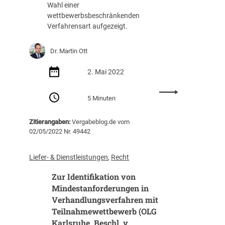
E
Wahl einer
r
wettbewerbsbeschränkenden
h
Verfahrensart aufgezeigt.
ö
h
Dr. Martin Ott
t
e
2. Mai 2022
D
a
:
r
5 Minuten
A
l
k
e
Zitierangaben:
Vergabeblog.de vom
t
g
02/05/2022 Nr. 49442
u
u
e
n
l
Liefer- & Dienstleistungen
, 
Recht
g
l
s
Zur Identifikation von
e
l
s
Mindestanforderungen in
a
z
Verhandlungsverfahren mit
s
u
Teilnahmewettbewerb (OLG
t
O
Karlsruhe, Beschl. v.
a