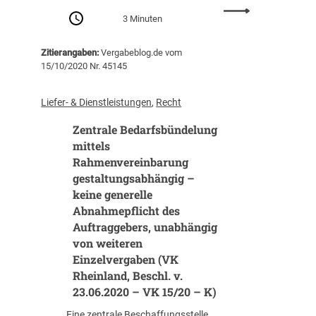
1
)
t
:
–
3 Minuten
e
V
1
n
e
V
Zitierangaben:
Vergabeblog.de vom
(
r
K
15/10/2020 Nr. 45145
O
g
3
L
a
9
G
b
Liefer- & Dienstleistungen
, 
Recht
/
K
e
2
Zentrale Bedarfsbündelung
a
r
1
r
e
mittels
)
l
c
Rahmenvereinbarung
s
h
gestaltungsabhängig –
r
t
keine generelle
u
u
Abnahmepflicht des
h
n
Auftraggebers, unabhängig
e
d
von weiteren
,
D
Einzelvergaben (VK
B
a
Rheinland, Beschl. v.
e
t
23.06.2020 – VK 15/20 – K)
s
e
c
n
Eine zentrale Beschaffungsstelle