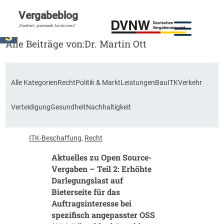
Vergabeblog
„Fundiert, praxisnah, kontrovers“
Alle Beiträge von:
Dr. Martin Ott
Alle Kategorien
Recht
Politik & Markt
Leistungen
Bau
ITK
Verkehr
Verteidigung
Gesundheit
Nachhaltigkeit
ITK-Beschaffung
, 
Recht
Aktuelles zu Open Source-
Vergaben – Teil 2: Erhöhte
Darlegungslast auf
Bieterseite für das
Auftragsinteresse bei
spezifisch angepasster OSS