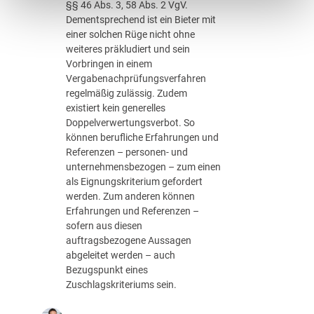
§§ 46 Abs. 3, 58 Abs. 2 VgV.
n
e
Dementsprechend ist ein Bieter mit
g
l
einer solchen Rüge nicht ohne
s
g
weiteres präkludiert und sein
a
e
Vorbringen in einem
b
r
Vergabenachprüfungsverfahren
h
i
regelmäßig zulässig. Zudem
ä
c
existiert kein generelles
n
h
Doppelverwertungsverbot. So
g
t
können berufliche Erfahrungen und
i
e
Referenzen – personen- und
g
t
unternehmensbezogen – zum einen
–
e
als Eignungskriterium gefordert
k
B
werden. Zum anderen können
e
e
Erfahrungen und Referenzen –
i
s
sofern aus diesen
n
c
auftragsbezogene Aussagen
e
h
abgeleitet werden – auch
g
a
Bezugspunkt eines
e
f
Zuschlagskriteriums sein.
n
f
e
u