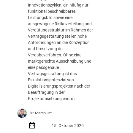
D
r
2
Innovationszyklen, ein häufig nur
z
i
g
1
funktional beschreibbares
r
g
,
.
Leistungsbild sowie eine
e
i
B
0
ausgewogene Risikoverteilung und
c
t
e
5
Vergütungsstruktur im Rahmen der
h
a
s
.
Vertragsgestaltung stellen hohe
t
l
c
2
Anforderungen an die Konzeption
i
h
0
und Umsetzung der
s
l
2
Vergabeverfahren. Ohne eine
i
.
1
marktgerechte Ausschreibung und
e
v
–
eine passgenaue
r
.
1
Vertragsgestaltung ist das
u
0
5
Eskalationspotenzial von
n
9
V
Digitalisierungsprojekten nach der
g
.
e
Beauftragung in der
s
0
r
Projektumsetzung enorm.
p
8
g
r
.
4
o
Dr. Martin Ott
2
/
j
0
2
e
15. Oktober 2020
2
1
k