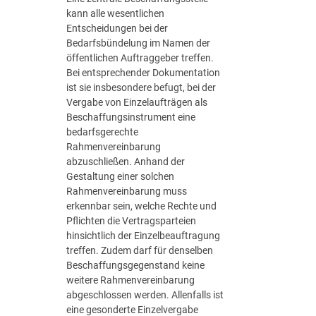
h
s
kann alle wesentlichen
l
c
Entscheidungen bei der
.
h
Bedarfsbündelung im Namen der
v
u
öffentlichen Auftraggeber treffen.
.
t
Bei entsprechender Dokumentation
1
z
ist sie insbesondere befugt, bei der
1
b
Vergabe von Einzelaufträgen als
.
e
Beschaffungsinstrument eine
1
i
bedarfsgerechte
1
D
Rahmenvereinbarung
.
i
abzuschließen. Anhand der
2
g
Gestaltung einer solchen
0
i
Rahmenvereinbarung muss
2
t
erkennbar sein, welche Rechte und
0
a
Pflichten die Vertragsparteien
–
l
hinsichtlich der Einzelbeauftragung
1
i
treffen. Zudem darf für denselben
5
s
Beschaffungsgegenstand keine
V
i
weitere Rahmenvereinbarung
e
e
abgeschlossen werden. Allenfalls ist
r
r
eine gesonderte Einzelvergabe