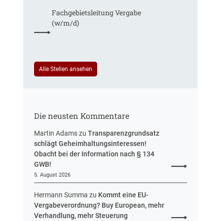
e
f
h
r
Fachgebiets­leitung Vergabe
n
t
r
g
(w/m/d)
r
S
,
e
t
B
u
e
e
e
u
s
i
Alle Stellen ansehen
e
c
n
r
h
H
u
l
e
n
.
s
g
v
Die neusten Kommentare
s
.
e
Martin Adams
zu
Transparenzgrundsatz
1
n
schlägt Geheimhaltungsinteressen!
2
Obacht bei der Information nach § 134
.
GWB!
1
1
5. August 2026
.
Hermann Summa
zu
Kommt eine EU-
2
Vergabeverordnung? Buy European, mehr
0
Verhandlung, mehr Steuerung
1