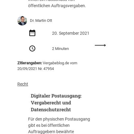
n
z
t
öffentlichen Auftragsvergaben.
d
i
u
e
f
n
s
i
Dr. Martin Ott
g
t
s
s
a
c
20. September 2021
b
n
h
e
f
a
:
s
2 Minuten
o
n
L
c
r
g
i
h
Zitierangaben:
Vergabeblog.de vom
d
e
e
r
20/09/2021 Nr. 47954
e
p
f
e
r
a
e
i
u
s
r
Recht
b
n
s
k
u
g
Digitaler Postausgang:
t
e
n
e
e
t
Vergaberecht und
g
n
r
t
Datenschutzrecht
u
i
O
e
n
Für den physischen Postausgang
n
S
n
d
gibt es bei öffentlichen
V
S
s
W
Auftraggebern bewährte
e
(
o