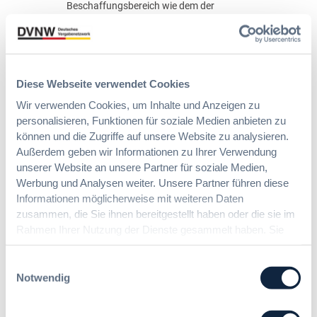
Beschaffungsbereich wie dem der
s
digitalen Alarmierung für die
b
nichtpolizeiliche Gefahrenabwehr
ü
(Feuerwehr, Rettungsdienste, Zivil-
n
und Katastrophenschutz) ist es
d
derzeit so schwierig, die
e
Diese Webseite verwendet Cookies
Ertüchtigung oder die Einführung
l
Wir verwenden Cookies, um Inhalte und Anzeigen zu
der Infrastruktur zielgerichtet zu
u
personalisieren, Funktionen für soziale Medien anbieten zu
beauftragen. Hintergrund ist, dass
n
können und die Zugriffe auf unsere Website zu analysieren.
es sich zum einen um ein komplexes
g
Außerdem geben wir Informationen zu Ihrer Verwendung
technisches (digitales) Gewerk
m
unserer Website an unsere Partner für soziale Medien,
handelt und zum anderen in
i
Werbung und Analysen weiter. Unsere Partner führen diese
jüngerer Zeit neue Anbieter und
t
Informationen möglicherweise mit weiteren Daten
Verschlüsselungsmethoden auf den
t
zusammen, die Sie ihnen bereitgestellt haben oder die sie im
Markt gekommen sind.
e
Rahmen Ihrer Nutzung der Dienste gesammelt haben. Sie
l
geben Einwilligung zu unseren Cookies, wenn Sie unsere
s
Dr. Martin Ott
R
Webseite weiterhin nutzen.
Einwilligungsauswahl
a
Notwendig
20. April 2020
h
m
:
5 Minuten