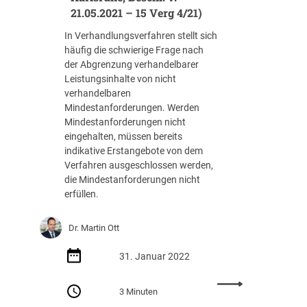
p
21.05.2021 – 15 Verg 4/21)
u
e
f
n
In Verhandlungsverfahren stellt sich
B
S
häufig die schwierige Frage nach
i
o
der Abgrenzung verhandelbarer
e
u
Leistungsinhalte von nicht
t
r
verhandelbaren
e
c
Mindestanforderungen. Werden
r
e
Mindestanforderungen nicht
s
-
eingehalten, müssen bereits
e
V
indikative Erstangebote von dem
i
e
Verfahren ausgeschlossen werden,
t
r
die Mindestanforderungen nicht
e
g
erfüllen.
f
a
ü
b
r
Dr. Martin Ott
e
d
n
a
31. Januar 2022
–
s
T
:
A
3 Minuten
e
Z
u