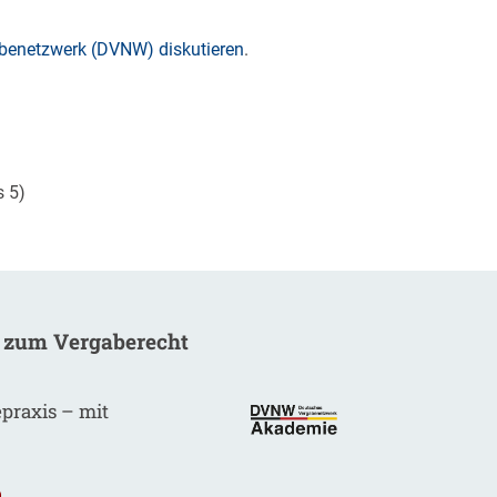
enetzwerk (DVNW) diskutieren
.
s 5)
 zum Vergaberecht
epraxis – mit
.