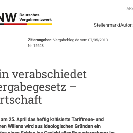
AK
Stellenmarkt
Autor
g
Login Netzwerk
Zitierangaben:
Vergabeblog.de vom 07/05/2013
Nr. 15628
in verabschiedet
ergabegesetz –
rtschaft
m 25. April das heftig kritisierte Tariftreue- und
en Willens wird aus ideologischen Gründen ein