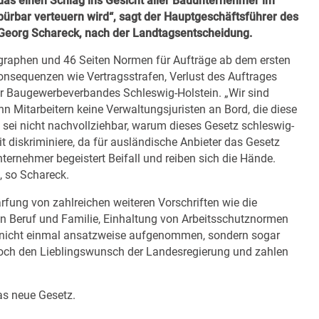
as einen Schlag ins Gesicht aller Bauunternehmer im
pürbar verteuern wird“, sagt der Hauptgeschäftsführer des
Georg Schareck, nach der Landtagsentscheidung.
graphen und 46 Seiten Normen für Aufträge ab dem ersten
nsequenzen wie Vertragsstrafen, Verlust des Auftrages
r Baugewerbeverbandes Schleswig-Holstein. „Wir sind
 Mitarbeitern keine Verwaltungsjuristen an Bord, die diese
s sei nicht nachvollziehbar, warum dieses Gesetz schleswig-
t diskriminiere, da für ausländische Anbieter das Gesetz
ternehmer begeistert Beifall und reiben sich die Hände.
, so Schareck.
rfung von zahlreichen weiteren Vorschriften wie die
n Beruf und Familie, Einhaltung von Arbeitsschutznormen
h nicht einmal ansatzweise aufgenommen, sondern sogar
 doch den Lieblingswunsch der Landesregierung und zahlen
as neue Gesetz.