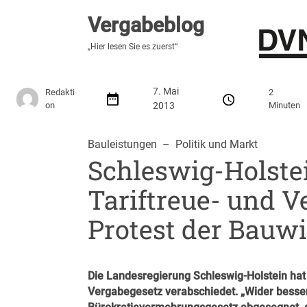
Vergabeblog
Vergabeblog
„Fundiert, praxisnah, kontrovers“
„Hier lesen Sie es zuerst“
Stellenmarkt
Autor:innen
Über den Vergabeblo
7. Mai
Redakti
2
on
2013
Minuten
Bauleistungen
  –  
Politik und Markt
Schleswig-Holste
Tariftreue- und V
Protest der Bauwi
Die Landesregierung Schleswig-Holstein hat a
Vergabegesetz verabschiedet. „Wider besser