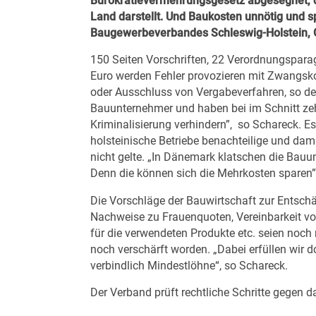
Bürokratievermehrungsgesetz abgesegnet, d
Land darstellt. Und Baukosten unnötig und s
Baugewerbeverbandes Schleswig-Holstein, 
150 Seiten Vorschriften, 22 Verordnungspara
Euro werden Fehler provozieren mit Zwangsko
oder Ausschluss von Vergabeverfahren, so de
Bauunternehmer und haben bei im Schnitt zehn
Kriminalisierung verhindern”, so Schareck. E
holsteinische Betriebe benachteilige und dami
nicht gelte. „In Dänemark klatschen die Bauun
Denn die können sich die Mehrkosten sparen”
Die Vorschläge der Bauwirtschaft zur Entschä
Nachweise zu Frauenquoten, Vereinbarkeit vo
für die verwendeten Produkte etc. seien noc
noch verschärft worden. „Dabei erfüllen wir
verbindlich Mindestlöhne“, so Schareck.
Der Verband prüft rechtliche Schritte gegen d