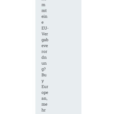
m
mt
ein
e
EU-
Ver
gab
eve
ror
dn
un
g?
Bu
y
Eur
ope
an,
me
hr