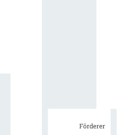
für die
ergänzend
Vertragsbe
gungen vo
IT-
Beschaffu
in der
öffentlich
Verwaltun
Zur Tagu
Förderer